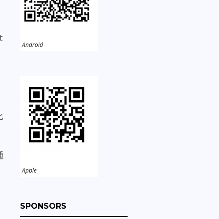
t
Android
比
通
Apple
SPONSORS