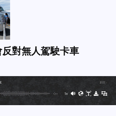
會反對無人駕駛卡車
車
剧目
:
-
-:--
1x
Powered By
GSpeech