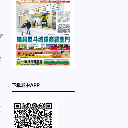
燈
的
機
下載老中APP
駛