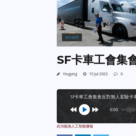
地方新聞
SF卡車工會集
Yingying
15 Jul 2023
0
sf卡車工會集會反對無人駕駛卡
0:00