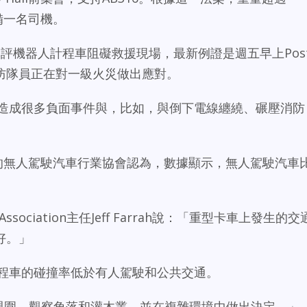
備一名司機。
員一直批評機器人計程車阻礙救援現場，最新例證是週五早上Pos
時，消防隊員正在對一級火災做出應對。
車造成很多負面事件與，比如，與倒下電線纏繞、碾壓消防
V公司的無人駕駛汽車行業協會認為，數據顯示，無人駕駛汽車
stry Association主任Jeff Farrah說：「重型卡車上發生的交
好。」
計程車的碰撞率低於有人駕駛和公共交通。
巡視週圍，觀察角落和灌木叢，並在複雜環境中做出決定。」