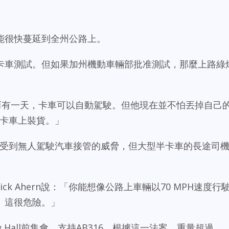
能很快蔓延到全州公路上。
卡車測試。但如果加州機動車輛部批准測試，那麼上路綠
輛卡車-而有一天，卡車可以自動駕駛。但他現在並不怕丟掉自己
往卡車上裝貨。」
有感受到無人駕駛汽車接管的威脅，但大型半卡車的長途司
員Patrick Ahern說：「你能想像公路上車輛以70 MPH速度行
。這很危險。」
 City Hall前集會，支持AB316。根據這一法案，重量超過