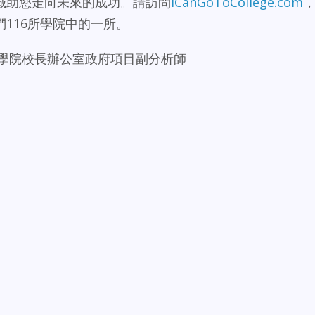
誠助您走向未來的成功。請訪問
ICanGoToCollege.com
116所學院中的一所。
州社區學院校長辦公室政府項目副分析師