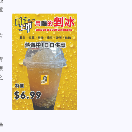
他
還
克
育
獲
之
、
區