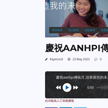
商情報導
地方新聞
焦點報導
美國
慶祝AANHPI
Raymond
23 May 2023
0
慶祝aanhpi傳統月 請掌握您的
0:00