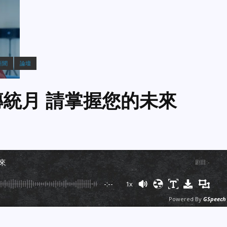
新聞
論壇
傳統月 請掌握您的未來
未來
剧目
:
-
-:--
1x
Powered By
GSpeech