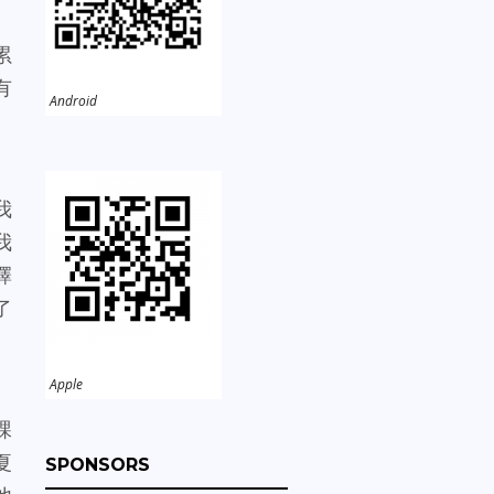
累
有
Android
我
我
擇
了
Apple
課
夏
SPONSORS