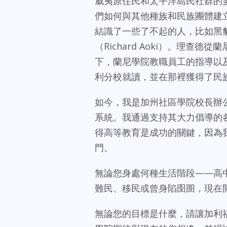
威夷原住民和太平洋島民社群的
們如何與其他種族和民族團體建
結識了一些了不起的人，比如黑
（Richard Aoki）。理
下，蘭尼學院教職員工的指導以
利分校就讀，並在那裡獲得了民
如今，我是加州社區學院校長辦
系統。我通過支持其大力倡導的
得高等教育是成功的關鍵，因為
門。
無論您身處何種生活階段——高
難民、移民或曾身陷囹圄，現在
無論您的目標是什麼，請讓加利