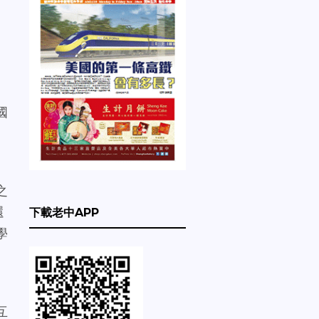
月
國
之
還
下載老中APP
學
互