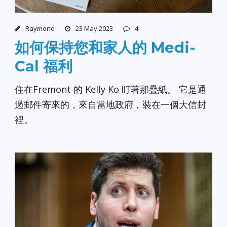
Raymond
23 May 2023
4
如何保持您和家人的 Medi-
Cal 福利
住在Fremont 的 Kelly Ko 盯著那疊紙。 它是通
過郵件寄來的，來自當地政府，裝在一個大信封
裡。