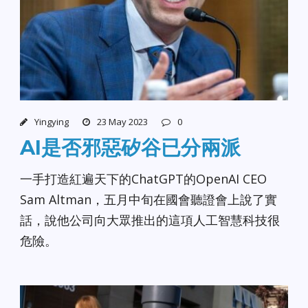
Yingying
23 May 2023
0
AI是否邪惡矽谷已分兩派
一手打造紅遍天下的ChatGPT的OpenAI CEO
Sam Altman，五月中旬在國會聽證會上說了實
話，說他公司向大眾推出的這項人工智慧科技很
危險。