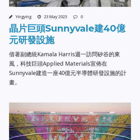
Yingying
23 May 2023
0
晶片巨頭Sunnyvale建40億
元研發設施
借著副總統Kamala Harris週一訪問矽谷的東
風，科技巨頭Applied Materials宣佈在
Sunnyvale建造一座40億元半導體研發設施的計
畫。