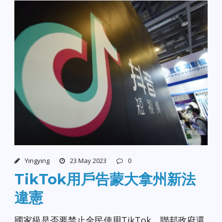
Yingying
23 May 2023
0
TikTok用戶告蒙大拿州新法
違憲
國家級是否要禁止全民使用TikTok，聯邦政府還