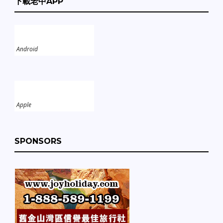
下載老中APP
Android
Apple
SPONSORS