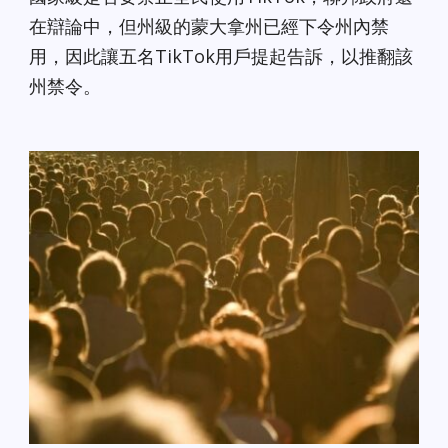
在辯論中，但州級的蒙大拿州已經下令州內禁
用，因此讓五名TikTok用戶提起告訴，以推翻該
州禁令。