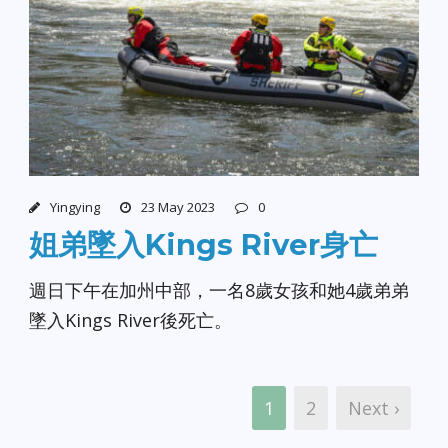
Yingying
23 May 2023
0
姐弟墜入Kings River身亡
週日下午在加州中部，一名8歲女孩和她4歲弟弟
墜入Kings River後死亡。
1
2
Next ›