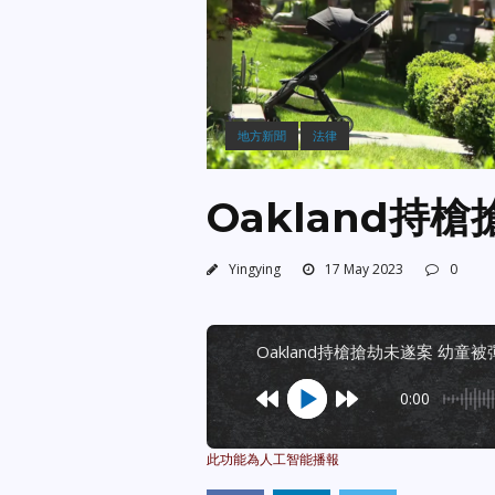
地方新聞
法律
Oakland持
Yingying
17 May 2023
0
oakland持槍搶劫未遂案 幼童
0:00