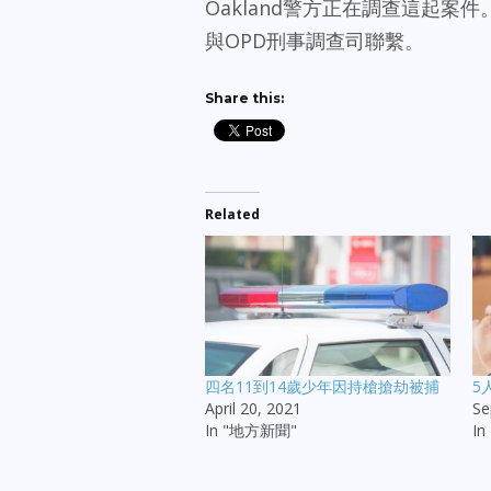
Oakland警方正在調查這起案件。如
與OPD刑事調查司聯繫。
Share this:
Related
四名11到14歲少年因持槍搶劫被捕
5
April 20, 2021
Se
In "地方新聞"
I