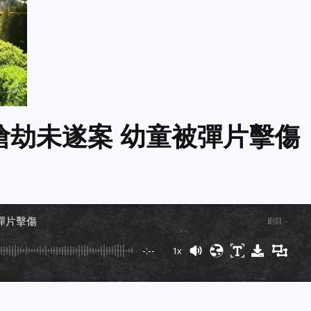
槍搶劫未遂案 幼童被彈片擊傷
被彈片擊傷
剧目
:
-
-:--
1x
Powered By
GSpeech