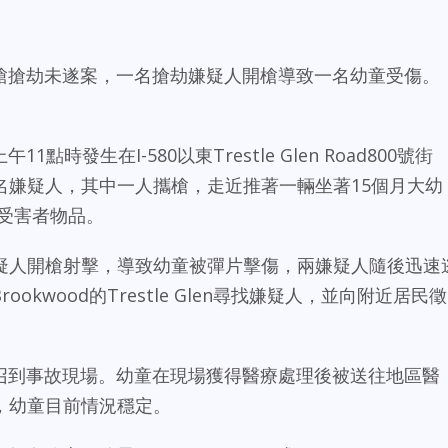
起持槍搶劫未遂案，一名搶劫嫌疑人開槍導致一名幼童受傷。
1點時發生在I-580以東Trestle Glen Road800號街
名嫌疑人，其中一人攜槍，走近推著一輛坐著15個月大幼
受害者物品。
疑人開槍射擊，導致幼童被彈片擊傷，兩嫌疑人隨後迅速
rookwood的Trestle Glen尋找嫌疑人，並向附近居民徵
員被召到事故現場。幼童在現場獲得醫療處理後被送往地區醫
，幼童目前情況穩定。