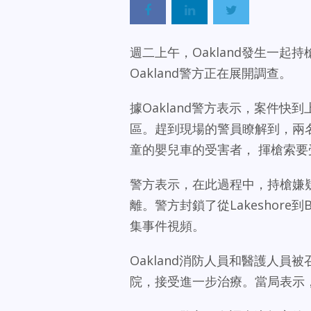
週二上午，Oakland發生一
Oakland警方正在展開調查。
據Oakland警方表示，案件快到上午1
區。趕到現場的警員瞭解到，兩
童的嬰兒車的受害者， 揮槍索要
警方表示，在此過程中，持槍嫌
離。警方封鎖了從Lakeshore到B
集事件視頻。
Oakland消防人員和醫護人
院，接受進一步治療。當局表示