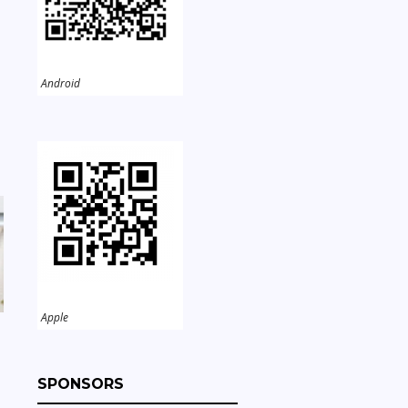
，
Android
Apple
SPONSORS