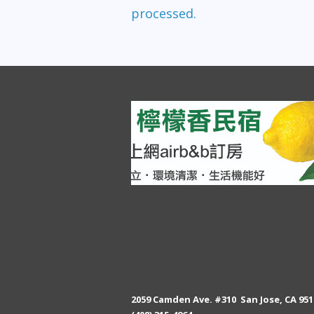
processed.
2059 Camden Ave. #310 San Jose, CA 951