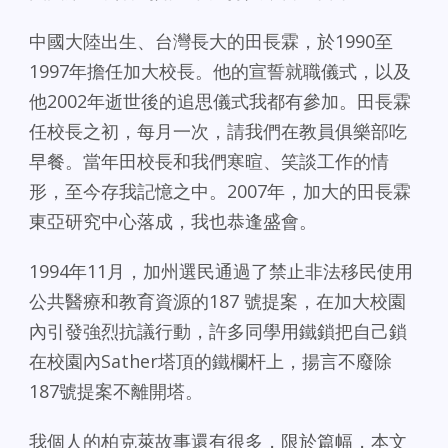
中國大陸出生、台灣長大的田長霖，於1990至
1997年擔任加大校長。他的宣誓就職儀式，以及
他2002年逝世後的追思儀式我都有參加。田長霖
任校長之初，每月一次，請我們在教員俱樂部吃
早餐。當年田校長和我們寒暄、笑談工作的情
形，至今存我記憶之中。2007年，加大的田長霖
東亞研究中心落成，我也恭逢盛會。
1994年11月，加州選民通過了禁止非法移民使用
公共醫療和教育資源的187 號提案，在加大校園
內引發強烈抗議行動，許多同學用鐵鎖把自己鎖
在校園內Sather塔頂的鐵欄杆上，揚言不廢除
187號提案不離開塔。
我個人的柏克萊故事還有很多，限於篇幅，本文