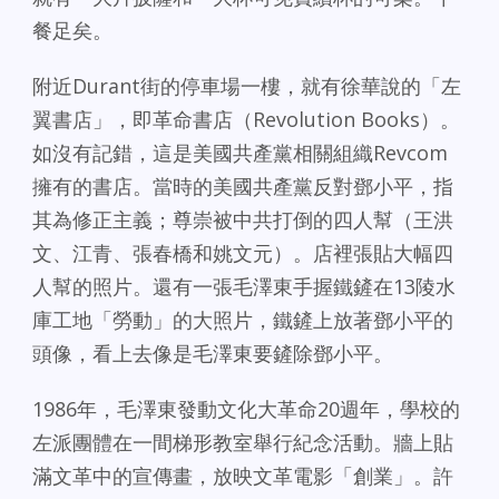
餐足矣。
附近Durant街的停車場一樓，就有徐華說的「左
翼書店」，即革命書店（Revolution Books）。
如沒有記錯，這是美國共產黨相關組織Revcom
擁有的書店。當時的美國共產黨反對鄧小平，指
其為修正主義；尊崇被中共打倒的四人幫（王洪
文、江青、張春橋和姚文元）。店裡張貼大幅四
人幫的照片。還有一張毛澤東手握鐵鏟在13陵水
庫工地「勞動」的大照片，鐵鏟上放著鄧小平的
頭像，看上去像是毛澤東要鏟除鄧小平。
1986年，毛澤東發動文化大革命20週年，學校的
左派團體在一間梯形教室舉行紀念活動。牆上貼
滿文革中的宣傳畫，放映文革電影「創業」。許