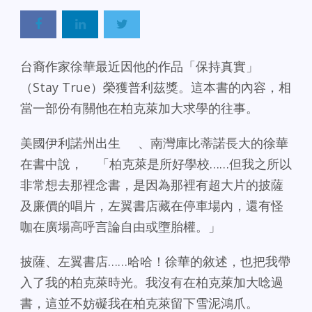
台裔作家徐華最近因他的作品「保持真實」
（Stay True）榮獲普利茲獎。這本書的內容，相
當一部份有關他在柏克萊加大求學的往事。
美國伊利諾州出生 、南灣庫比蒂諾長大的徐華
在書中說， 「柏克萊是所好學校……但我之所以
非常想去那裡念書，是因為那裡有超大片的披薩
及廉價的唱片，左翼書店藏在停車場內，還有怪
咖在廣場高呼言論自由或墮胎權。」
披薩、左翼書店……哈哈！徐華的敘述，也把我帶
入了我的柏克萊時光。我沒有在柏克萊加大唸過
書，這並不妨礙我在柏克萊留下雪泥鴻爪。