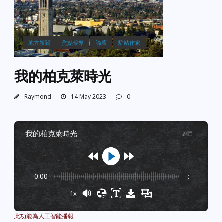
地方新聞
焦點報導
論壇
駐站作家
我的柏克萊時光
Raymond
14 May 2023
0
我的柏克萊時光
剧目
:
-
0:00
-:--
1x
Powered By
GSpeech