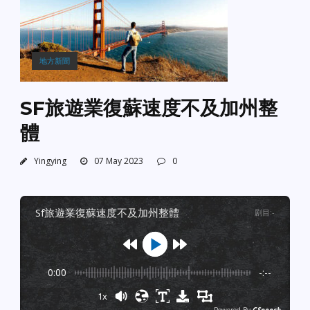
地方新聞
SF旅遊業復蘇速度不及加州整
體
Yingying
07 May 2023
0
sf旅遊業復蘇速度不及加州整體
剧目
:
-
0:00
-:--
1x