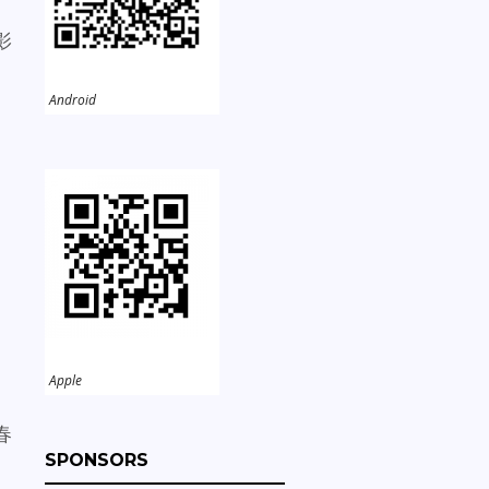
影
Android
Apple
春
SPONSORS