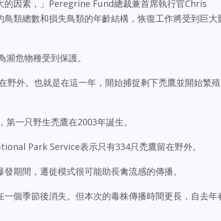
，」Peregrine Fund總裁兼首席執行官Chris
損失的鳥類總數和損失鳥類的年齡結構，恢復工作將受到巨大
作為瀕危物種受到保護。
鷹留在野外。也就是在這一年，開始捕捉剩下禿鷹並開始繁殖
，第一只野生禿鷹在2003年誕生。
nal Park Service表示只有334只禿鷹留在野外。
爆發期間，遷徙模式很可能助長禽流感的傳播。
在一個季節後消失。但本次的毒株傳播時間更長，自去年