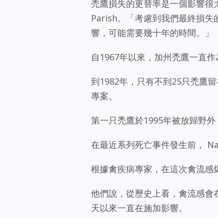
禿鷹損失的更替率是一個影響很大的因素
Parish。「考慮到我們最終
響，可能需要幾十年的時間。」
自1967年以來，加州禿鷹一直
到1982年，只有不到25只禿
專案。
第一只禿鷹於1995年被放歸野外
在最近系列死亡事件發生前， Natio
根據禽疾病專家，在這次禽流感
他們說，從歷史上看，禽流感會
天以來一直在施加影響。