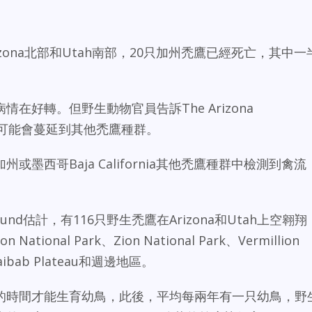
zona北部和Utah南部，20只加州禿鷹已經死亡，其中一
在好轉。但野生動物官員告訴The Arizona
疫情可能會蔓延到其他禿鷹種群。
墨西哥Baja California其他禿鷹種群中檢測到禽流
Fund估計，有116只野生禿鷹在Arizona和Utah上空翱翔
tional Park、Zion National Park、Vermillion
、 Kaibab Plateau和週邊地區。
的時間才能生育幼鳥，此後，平均每兩年有一只幼鳥，野