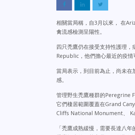
相關當局稱，自3月以來， 在Ari
禽流感檢測呈陽性。
四只禿鷹仍在接受支持性護理，病情
Republic，他們擔心最近的
當局表示，到目前為止，尚未在加州或
感。
管理野生禿鷹種群的Peregrine 
它們棲居範圍覆蓋在Grand Canyon Na
Cliffs National Monument
「禿鷹成熟緩慢，需要長達八年