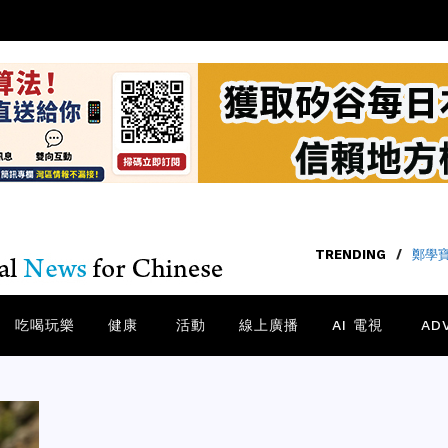
TRENDING
/
鄭學
吃喝玩樂
健康
活動
線上廣播
AI 電視
AD