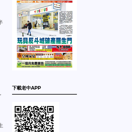
半
下載老中APP
，
生