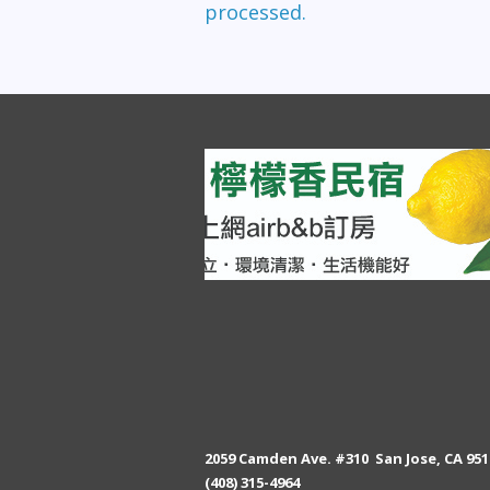
processed.
2059 Camden Ave. #310 San Jose, CA 951
(408) 315-4964