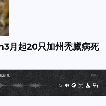
tah3月起20只加州禿鷹病死
州禿鷹病死
剧目
:
-
-:--
1x
Powered By
GSpeech