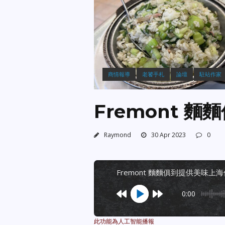
商情報導
老饕手札
論壇
駐站作家
Fremont 
Raymond
30 Apr 2023
0
fremont 麵麵俱到提供美味上
0:00