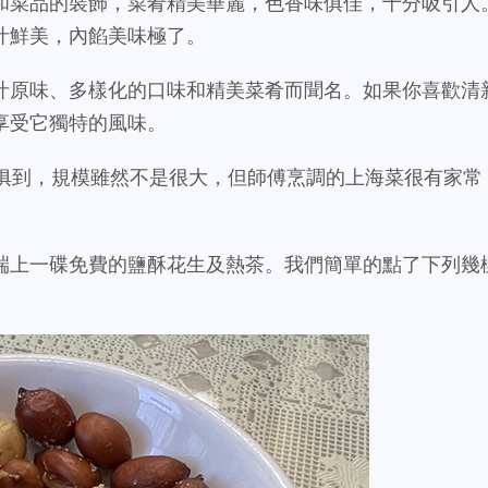
和菜品的裝飾，菜肴精美華麗，色香味俱佳，十分吸引人
汁鮮美，內餡美味極了。
汁原味、多樣化的口味和精美菜肴而聞名。如果你喜歡清
享受它獨特的風味。
的麵麵俱到，規模雖然不是很大，但師傅烹調的上海菜很有家常
端上一碟免費的鹽酥花生及熱茶。我們簡單的點了下列幾