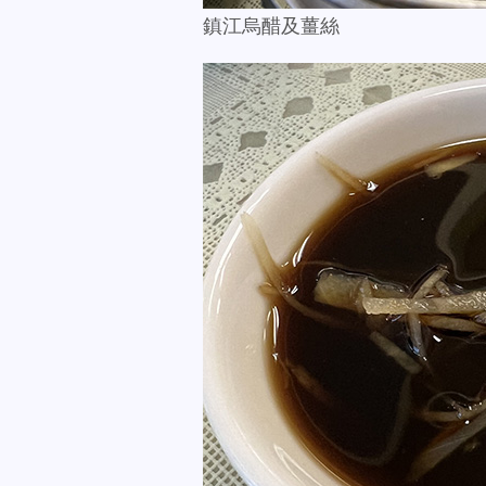
鎮江烏醋及薑絲