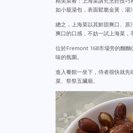
精美菜肴：上海菜講究烹飪技巧
如小籠湯包，表面鬆脆金黃，湯
總之，上海菜以其鮮甜爽口、原
爽口的口感，不妨一試上海菜，
位於Fremont 168市場旁
味的氛圍。
進入餐館一坐下，侍者很快就先
菜、祭祭五臟廟。