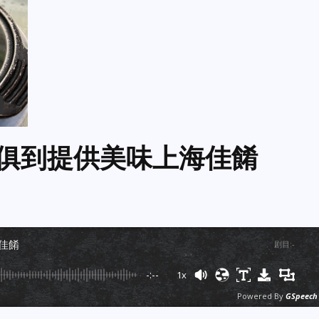
麵麵俱到提供美味上海佳餚
海佳餚
剧目
:
-
-:--
1x
Powered By
GSpeech