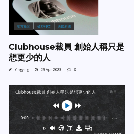
地方新聞
硅谷科技
美國新聞
Clubhouse裁員 創始人稱只是
想更少的人
Yingying
29 Apr 2023
0
clubhouse裁員 創始人稱只是想更少的人
剧目
:
-
0:00
-:--
1x