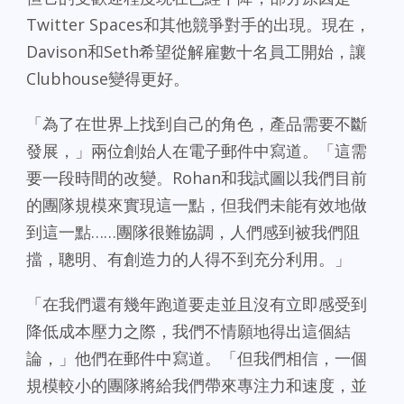
Twitter Spaces和其他競爭對手的出現。現在，
Davison和Seth希望從解雇數十名員工開始，讓
Clubhouse變得更好。
「為了在世界上找到自己的角色，產品需要不斷
發展，」兩位創始人在電子郵件中寫道。「這需
要一段時間的改變。Rohan和我試圖以我們目前
的團隊規模來實現這一點，但我們未能有效地做
到這一點……團隊很難協調，人們感到被我們阻
擋，聰明、有創造力的人得不到充分利用。」
「在我們還有幾年跑道要走並且沒有立即感受到
降低成本壓力之際，我們不情願地得出這個結
論，」他們在郵件中寫道。「但我們相信，一個
規模較小的團隊將給我們帶來專注力和速度，並