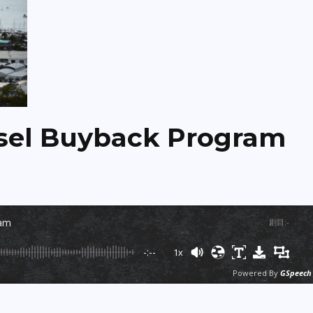
el Buyback Program
ram
剧目
:
-
-:--
1x
Powered By
GSpeech