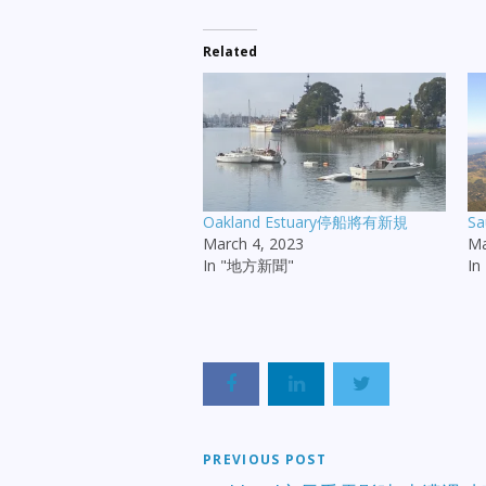
Related
Oakland Estuary停船將有新規
S
March 4, 2023
Ma
In "地方新聞"
I
PREVIOUS POST