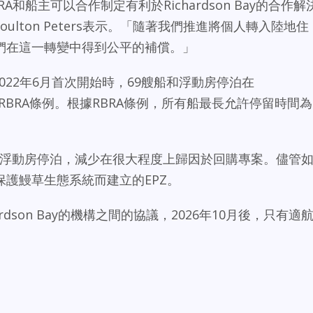
和船主可以合作制定有利於Richardson Bay的合作解
 Moulton Peters表示。「隨著我們推進將個人轉入陸地住
們在這一轉變中得到公平的補償。」
ram於2022年6月首次開始時，69艘船和浮動房停泊在
違反了RBRA條例。根據RBRA條例，所有船最長允許停留時間為
52艘船和浮動房停泊，減少在很大程度上歸因於回購專案。儘管
護鰻草生態系統而建立的EPZ。
ardson Bay的機構之間的協議，2026年10月後，只有適