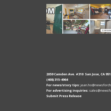
2059 Camden Ave. #310 San Jose, CA 951
(408) 315-4964
For news/story tips:
jean.ho@newsforch
For advertising inquiries:
sales@newsfo
Submit Press Release