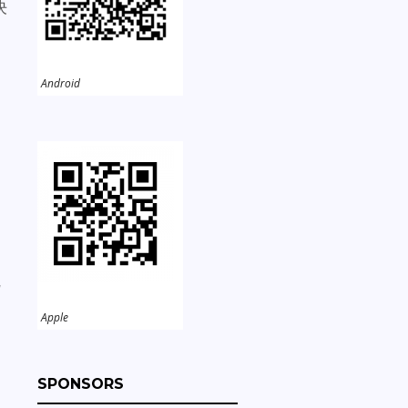
決
Android
如
航
Apple
SPONSORS