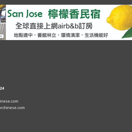
24
inese.com
rchinese.com