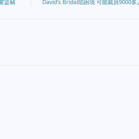
破窗盜竊
David’s Bridal陷困境 可能裁員9000多