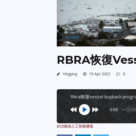
地方新聞
RBRA恢復Vess
Yingying
15 Apr 2023
0
rbra恢復vessel buyback prog
0:00