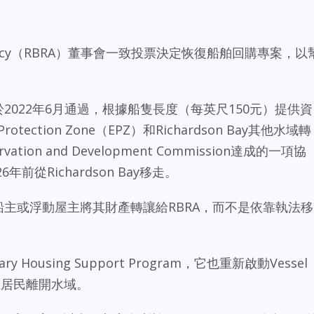
nal Agency（RBRA）董事會一致投票決定恢復船舶回購專案，以
ram最初於2022年6月通過，根據船隻長度（每英尺150元）提供資
otection Zone（EPZ）和Richardson Bay其他水域轉
ation and Development Commission達成的一項協
前從Richardson Bay移走。
gram鼓勵船主或浮動屋主將其財產轉讓給RBRA，而不是依靠執法移
 Housing Support Program，它也重新啟動Vessel
助船上居民離開水域。