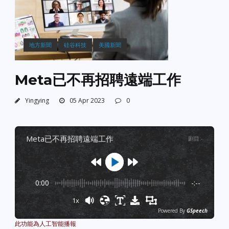
地方新聞
硅谷科技
美國新聞
Meta已不再招聘遠端工作
Yingying
05 Apr 2023
0
meta已不再招聘遠端工作
剧目
:
-
0:00
-:--
1x
Powered By
GSpeech