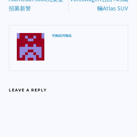
招募新警
輛Atlas SUV
YINGYING
LEAVE A REPLY