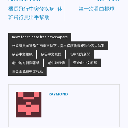
機長飛行中突發疾病 休
第一次看曲棍球
班飛行員出手幫助
news for chinese free newspapers
州眾議員羅達倫在兩黨支持下，提出保護仇恨犯罪受害人法案
矽谷中文報紙
矽谷中文媒體
老中地方新聞
老中地方新聞報紙
老中融媒體
舊金山中文報紙
舊金山免費中文報紙
RAYMOND