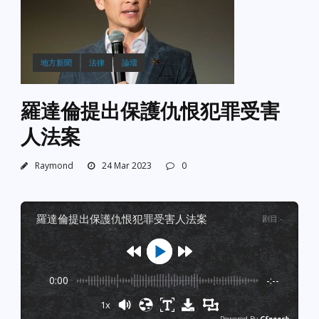
地方新聞
法律
論壇
羅達倫提出保護仇恨犯罪受害
人法案
Raymond
24 Mar 2023
0
羅達倫提出保護仇恨犯罪受害人法案
剧目
:
-
0:00
-:--
1x