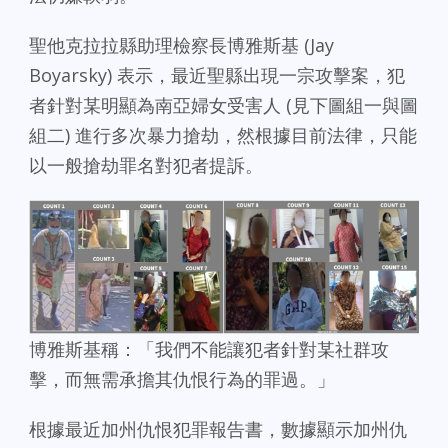
聖他克拉拉縣助理檢察長博雅斯基 (Jay
Boyarsky) 表示，最近聖縣出現一宗攻擊案，犯
者針對某明顯為南亞婦女受害人 (見下圖組一與圖
組二) 進行多次暴力搶劫，然根據目前法律，只能
以一般搶劫罪名對犯者提訴。
博雅斯基稱：「我們不能讓犯者針對某社群攻
擊，而無需承擔其仇恨行為的罪過。」
根據最近加州仇恨犯罪報告書，數據顯示加州仇