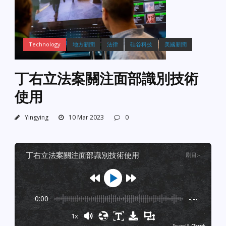
Technology
地方新聞
法律
硅谷科技
美國新聞
丁右立法案關注面部識別技術
使用
Yingying
10 Mar 2023
0
丁右立法案關注面部識別技術使用
剧目
:
-
0:00
-:--
1x