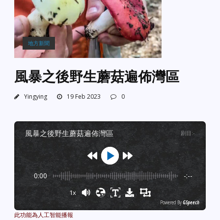
地方新聞
風暴之後野生蘑菇遍佈灣區
Yingying
19 Feb 2023
0
風暴之後野生蘑菇遍佈灣區
剧目
:
-
0:00
-:--
1x
Powered By
GSpeech