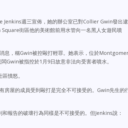
oke Jenkins週三宣佈，她的辦公室已對Collier Gwin發出逮
n Square街區他的美術館前用水管向一名黑人女遊民噴
新消息，稱Gwin被控毆打輕罪。她表示，位於Montgomer
美術館的老闆Gwin被指控於1月9日故意非法向受害者噴水。
社區憤怒。
名沒有房屋的成員受到毆打是完全不可接受的。Gwin先生的
和報告的破壞行為同樣是不可接受的。但Jenkins說：