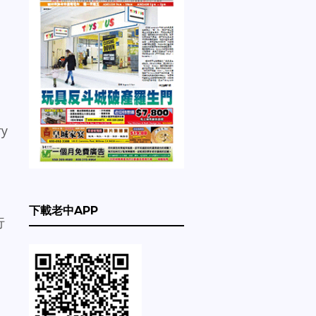
y
下載老中APP
行