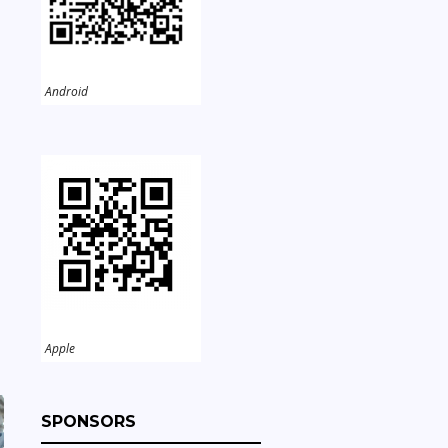
Android
，
Apple
SPONSORS