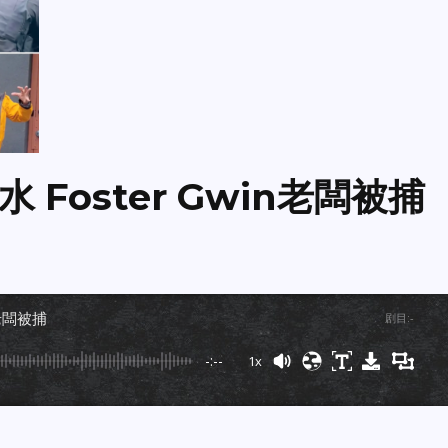
Foster Gwin老闆被捕
n老闆被捕
剧目
:
-
-:--
1x
Powered By
GSpeech