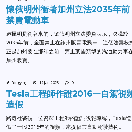
懷俄明州衝著加州立法2035年前
禁賣電動車
這擺明是衝著來的，懷俄明州立法委員表示，決議於
2035年前，全面禁止在該州販賣電動車。這個法案模
正是加州要在那年之前，禁止某些類型的汽油動力車
加州販賣。
Yingying
19 Jan 2023
0
Tesla工程師作證2016一自駕視
造假
路透社審視一位資深工程師的證詞後報導稱，Tesla造
假了一段2016年的視頻，來提倡其自動駕駛技術。