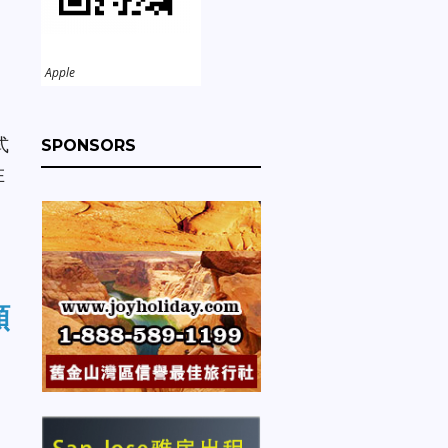
Apple
式
SPONSORS
在
頻