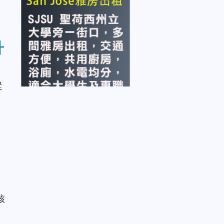
升
從
該