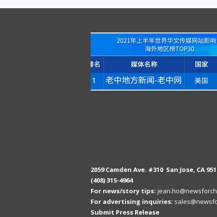
2059 Camden Ave. #310 San Jose, CA 951
(408) 315-4964
For news/story tips:
jean.ho@newsforch
For advertising inquiries:
sales@newsfo
Submit Press Release