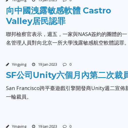
向中國洩露敏感軟體 Castro
Valley居民認罪
聯邦檢察官表示，週五，一家與NASA簽約的團體的一
名管理人員對向北京一所大學洩露敏感航空軟體認罪
Yingying
19 Jan 2023
0
SF公司Unity六個月內第二次裁
San Francisco跨平臺遊戲引擎開發商Unity週二宣佈
一輪裁員。
Yingying
19 Jan 2023
0