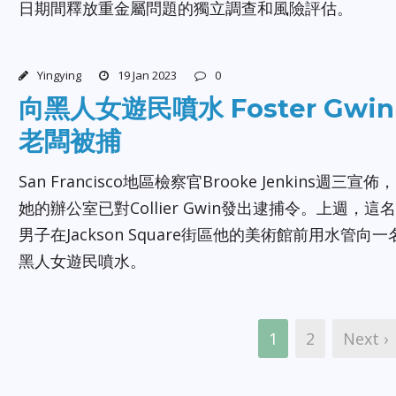
日期間釋放重金屬問題的獨立調查和風險評估。
Yingying
19 Jan 2023
0
向黑人女遊民噴水 Foster Gwin
老闆被捕
San Francisco地區檢察官Brooke Jenkins週三宣佈，
她的辦公室已對Collier Gwin發出逮捕令。上週，這名
男子在Jackson Square街區他的美術館前用水管向一
黑人女遊民噴水。
1
2
Next ›