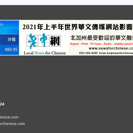
24
inese.com
rchinese.com