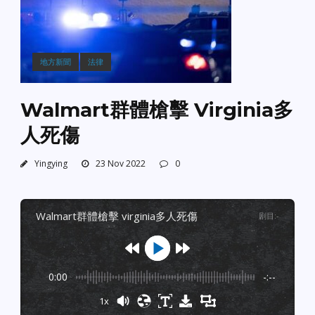
地方新聞
法律
Walmart群體槍擊 Virginia多
人死傷
Yingying
23 Nov 2022
0
walmart群體槍擊 virginia多人死傷
剧目
:
-
0:00
-:--
1x