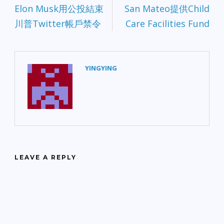
Elon Musk用公投結束
San Mateo提供Child
川普Twitter帳戶禁令
Care Facilities Fund
YINGYING
LEAVE A REPLY