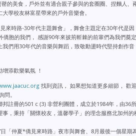
賣罄的美食，戶外並有適合親子參與的套圈圈、捏麵人、
仁大學校友林富星帶來的戶外音樂會。
見來時路-30年代主題舞會」，舞會主題定在30年代是因
外僑胞的我們， 感謝90年來披荊斬棘的前輩們為我們奠
上我們用30年代的音樂與舞蹈，致敬動盪時代堅持創作音
動增添歡樂氣氛 ！
www.jaacuc.org
找到資訊， 如果想知道更多細節， 歡
om詢問。
冊的501 c (3) 非營利團體，成立於1984年，由36
理事，秉持「關懷校友，溫馨學子」的理念服務北加州的
月7日「仲夏*僑見來時路」夜市與舞會、8月最後一個星期