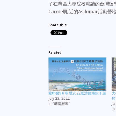
了在灣區大專院校就讀的台灣留
Carmel附近的Asilomar活
Share this:
Related
校聯會9月舉辦2022松濤聽海親子遊
大
July 23, 2022
營
In "商情報導"
Ju
I