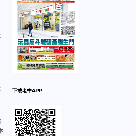
讓
及
下載老中APP
而
本