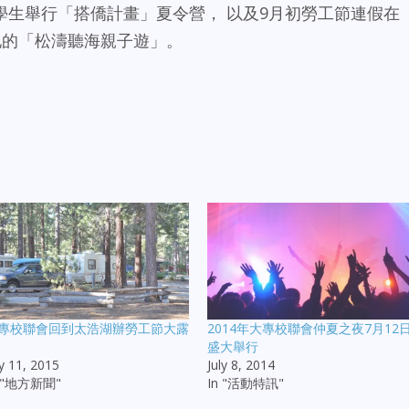
學生舉行「搭僑計畫」夏令營， 以及9月初勞工節連假在
動營地的「松濤聽海親子遊」。
專校聯會回到太浩湖辦勞工節大露
2014年大專校聯會仲夏之夜7月12
盛大舉行
ly 11, 2015
July 8, 2014
n "地方新聞"
In "活動特訊"