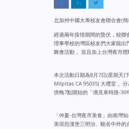
北加州中國大專校友會聯合會(簡
經過兩年疫情期間的蟄伏，校聯會
理事學校的灣區校友們大家能出門
舞會活動， 並且加上台灣夜市
本次活動日期為8月7日(星期天)下午， 
Milpitas CA 95035) 
傍晚7點開始的「僑見來時路-3
「仲夏-台灣夜市美食」由南灣知
美現煎漢堡三明治、馳名中外的