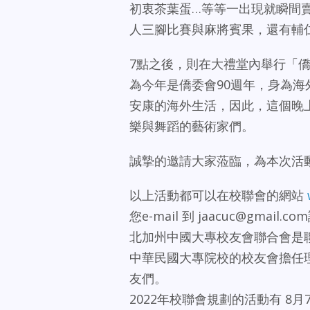
初衷茶葉蛋…等等一出現就瞬間
人三腳比賽與麻將賓果，還有輔
7點之後，則在大禮堂內舉行「僑
為今年是僑委會90週年，身為海
安康的海外生活，因此，這個晚
樂與舞蹈的藝術家們。
誠摯的邀請大家蒞臨，為本次活
以上活動都可以在校聯會的網站
您e-mail 到 jaacuc@gmail.c
北加州中國大專校友會聯合會是聯邦註
中華民國大專院校的校友會擔任
友們。
2022年校聯會規劃的活動有 8