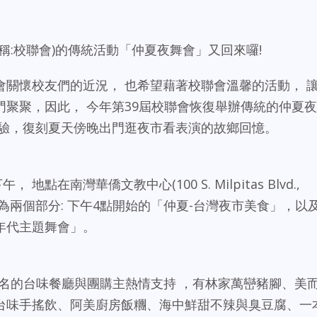
稱:校聯會)的傳統活動「仲夏夜舞會」又回來囉!
關懷校友們的近況， 也希望藉著校聯會溫馨的活動， 
聚聚，因此， 今年第39屆校聯會恢復舉辦傳統的仲夏夜
體驗，復刻夏天傍晚出門逛夜市看表演的故鄉回憶。
地點在南灣華僑文教中心(100 S. Milpitas Blvd.,
大禮堂， 分為兩個部分: 下午4點開始的「仲夏-台灣夜市美食」，以
0年代主題舞會」。
名的台味餐廳與團購主熱情支持 ，有林家萬巒豬腳、美
台味手搖飲、阿美廚房飯糰、海中鮮甜不辣與臭豆腐、一