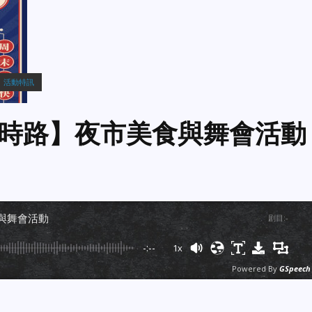
活動特訊
見來時路】夜市美食與舞會活動
食與舞會活動
剧目
:
-
-:--
1x
Powered By
GSpeech