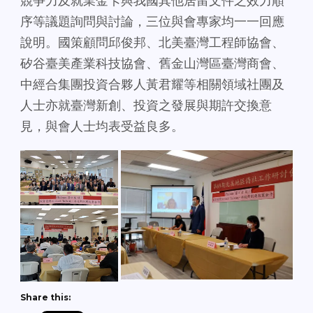
競爭力及就業金卡與我國其他居留文件之效力順
序等議題詢問與討論，三位與會專家均一一回應
說明。國策顧問邱俊邦、北美臺灣工程師協會、
矽谷臺美產業科技協會、舊金山灣區臺灣商會、
中經合集團投資合夥人黃君耀等相關領域社團及
人士亦就臺灣新創、投資之發展與期許交換意
見，與會人士均表受益良多。
Share this: