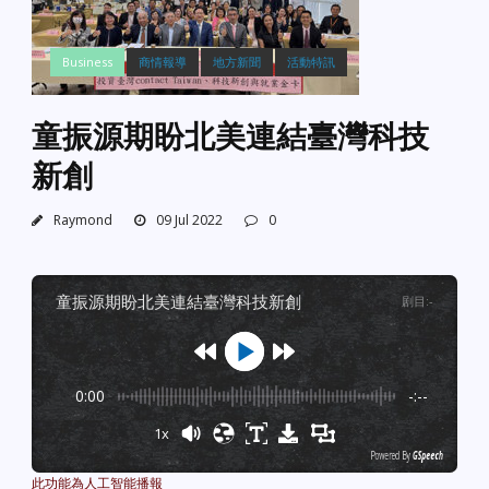
Business
商情報導
地方新聞
活動特訊
童振源期盼北美連結臺灣科技
新創
Raymond
09 Jul 2022
0
童振源期盼北美連結臺灣科技新創
剧目
:
-
0:00
-:--
1x
Powered By
GSpeech