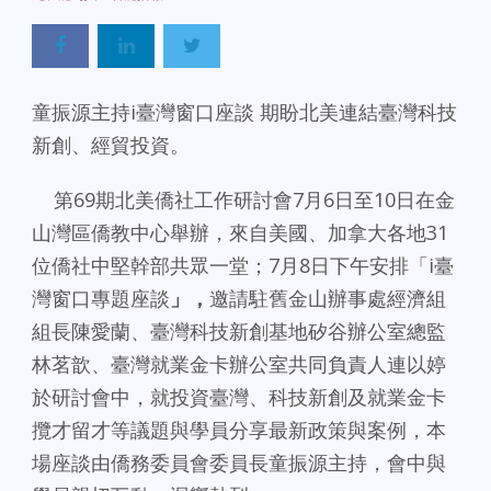
童振源主持i臺灣窗口座談 期盼北美連結臺灣科技
新創、經貿投資。
第69期北美僑社工作研討會7月6日至10日在金
山灣區僑教中心舉辦，來自美國、加拿大各地31
位僑社中堅幹部共眾一堂；7月8日下午安排「i臺
灣窗口專題座談
」，
邀請駐舊金山辦事處經濟組
組長陳愛蘭、臺灣科技新創基地矽谷辦公室總監
林茗歆、臺灣就業金卡辦公室共同負責人連以婷
於研討會中，就投資臺灣、科技新創及就業金卡
攬才留才等議題與學員分享最新政策與案例，本
場座談由僑務委員會委員長童振源主持，會中與