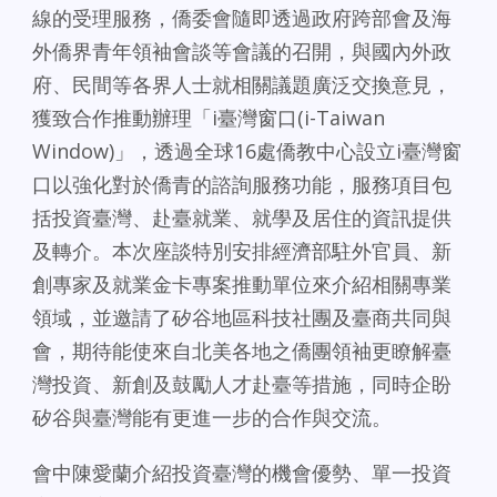
線的受理服務，僑委會隨即透過政府跨部會及海
外僑界青年領袖會談等會議的召開，與國內外政
府、民間等各界人士就相關議題廣泛交換意見，
獲致合作推動辦理「i臺灣窗口(i-Taiwan
Window)」，透過全球16處僑教中心設立i臺灣窗
口以強化對於僑青的諮詢服務功能，服務項目包
括投資臺灣、赴臺就業、就學及居住的資訊提供
及轉介。本次座談特別安排經濟部駐外官員、新
創專家及就業金卡專案推動單位來介紹相關專業
領域，並邀請了矽谷地區科技社團及臺商共同與
會，期待能使來自北美各地之僑團領袖更瞭解臺
灣投資、新創及鼓勵人才赴臺等措施，同時企盼
矽谷與臺灣能有更進一步的合作與交流。
會中陳愛蘭介紹投資臺灣的機會優勢、單一投資