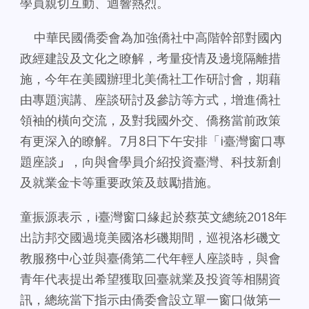
學員親切互動、迴響熱烈。
中華民國僑委會為加強僑社中高階幹部對國內
政經建設及文化之瞭解，考量疫情及邊境隔離措
施，今年在美國辦理北美僑社工作研討會，期藉
由專題演講、座談研討及參訪等方式，增進僑社
領袖的橫向交流，及對我國外交、僑務當前政策
有更深入的瞭解。7月8日下午安排「i臺灣窗口專
題座談
」
，向與會學員介紹投資臺灣、科技新創
及就業金卡等重要政策及鼓勵措施。
童振源表示，i臺灣窗口緣起於蔡英文總統2018年
出訪邦交國過境美國洛杉磯期間，巡視洛杉磯文
教服務中心並與臺僑第二代年輕人座談時，與會
青年代表提出希望獲取回臺就業及投資等相關資
訊，總統當下指示由僑委會設立單一窗口做第一