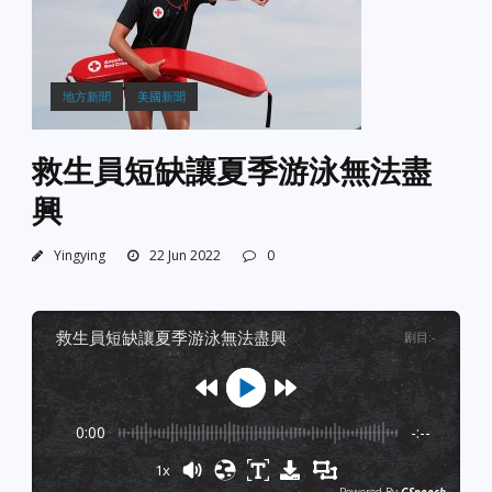
地方新聞
美國新聞
救生員短缺讓夏季游泳無法盡
興
Yingying
22 Jun 2022
0
救生員短缺讓夏季游泳無法盡興
剧目
:
-
0:00
-:--
1x