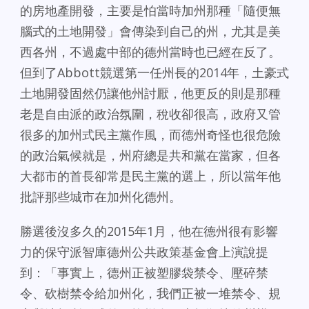
的房地產開發，主要是怕當時加州那種「隨便無
腦式的土地開發」會傳染到自己的州，尤其是美
西各州，不過處中部的德州當時也已經在反了。
但到了Abbott競選第一任州長的2014年，土豪式
土地開發固然仍讓他州討厭，他更反的則是那種
老是自由派的政治氛圍，稅收卻很高，政府又管
很多的加州式民主黨作風，而德州奇怪也很危險
的政治氣候就是，州府總是共和黨在當家，但各
大都市的首長卻常是民主黨的選上，所以當年他
批評那些城市在加州化德州。
勝選後沒多久的2015年1月，他在德州很有影響
力的保守派智庫德州公共政策基金會上演說提
到：「事實上，德州正被塑膠袋禁令、壓碎禁
令、砍樹禁令給加州化，我們正被一堆禁令、規