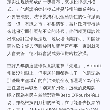
定與法規所形成的一塊拼布，來扼殺掉德州模
式。」他所謂的德州模式就是該州的商業利益，
不要被法規、法律義務和稅金給綁住的保守派願
景。但「有識之市」卻很清楚，當州政府變得越
來越保守而什麼都不管的時候，他們就更應該跳
出來做訂定環境法規、垃圾場商業許可、向開發
商收砍樹錢與塑膠袋附加費等這些事，否則就沒
人會去管，德州就會變成另個撒哈拉沙漠。
或許八年前這些環保意識還算「先進」，Abbott
州長沒能跟上，但兩屆任期都過去了，他還認為
那些民主黨城市的自治法規全沒道理嗎？為何第
三任還要再喊出「別來加州化」這樣的恐嚇牌
呢？因為有民主黨競選對手Beto O’Rourke的出
現，雖然根據四月初的民調，在可能會去投票的
選民當中，Abbott以50%勝過O’Rourke的42%，