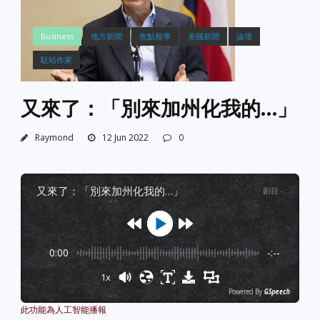
Business
地方新聞
焦點報導
美國新聞
論壇
駐站作家
又來了：「別來加州化我的…」
Raymond
12 Jun 2022
0
又來了：「別來加州化我的…」
剧目
:
-
0:00
-:--
1x
Powered By
GSpeech