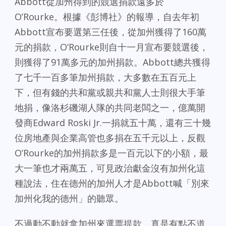
Abbott從加州得到的競選捐款遠多於
O’Rourke。根據《彭博社》的報導，自去年初
Abbott宣布要選第三任後，從加州獲得了160萬
元的捐款，O’Rourke則自十一月宣布要競選後，
則獲得了91萬多元的加州捐款。Abbott總共獲得
了七千一百多筆加州捐款，大多數在五百元上
下，但有錢的共和黨或親共和黨人士則很大手筆
地捐，像洛杉磯湖人隊的共同老闆之一，億萬開
發商Edward Roski Jr.一捐就五十萬，還有三十幾
位房地產與企業高管也多捐在五千元以上，反觀
O’Rourke的加州捐款多是一百元以下的小額，最
大一筆也才兩萬五，可見政治獻金沒有加州化這
種說法，住在德州的加州人才是Abbott喊「別來
加州化我的德州」的聽眾。
不過動不動就拿加州來選票提款，真是有點不道