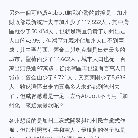
另外一個可能讓Abbott膽戰心驚的數據是，加州
財政部最新統計去年加州少了117,552人，其中灣
區就少了50,434人，也就是灣區負責了加州出走
人口的42.9%，但灣區九縣才佔加州人口不到兩
成，其中聖荷西、舊金山與奧克蘭是出走最多的
城市。聖荷西少了14,662人，城市人口也從一百
萬出頭跌進97萬多，從此灣區再也沒有百萬人口
城市；舊金山少了6,721人，奧克蘭則少了5,636
人。雖然灣區出走的五萬多人未必都到德州去
了，但威脅感還是十足，豈容Abbott不再用「加
州化」來選票提款呢？
各州想反的是加州土豪式開發與加州民主黨式作
風，但加州照樣有共和黨人，最現實的例子就是