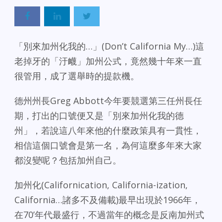
「別來加州化我的…」(Don’t California My…)這
老掉牙的「汙衊」加州公式，竟然幾十年來一直
很管用，成了選舉時的提款機。
德州州長Greg Abbott今年要競選第三任州長任
期，打出的口號便又是「別來加州化我的德
州」，若說這八年來他的什麼政策具有一貫性，
相信這個口號會是第一名，為何這麼多年來大家
都沒變呢？包括加州自己。
加州化(Californication, California-ization,
California…諸多不及備載)最早出現於1966年，
在70’年代最盛行，不過當年的概念是反南加州式