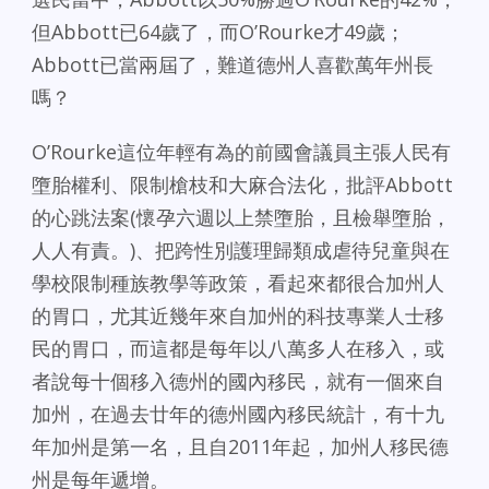
但Abbott已64歲了，而O’Rourke才49歲；
Abbott已當兩屆了，難道德州人喜歡萬年州長
嗎？
O’Rourke這位年輕有為的前國會議員主張人民有
墮胎權利、限制槍枝和大麻合法化，批評Abbott
的心跳法案(懷孕六週以上禁墮胎，且檢舉墮胎，
人人有責。)、把跨性別護理歸類成虐待兒童與在
學校限制種族教學等政策，看起來都很合加州人
的胃口，尤其近幾年來自加州的科技專業人士移
民的胃口，而這都是每年以八萬多人在移入，或
者說每十個移入德州的國內移民，就有一個來自
加州，在過去廿年的德州國內移民統計，有十九
年加州是第一名，且自2011年起，加州人移民德
州是每年遞增。