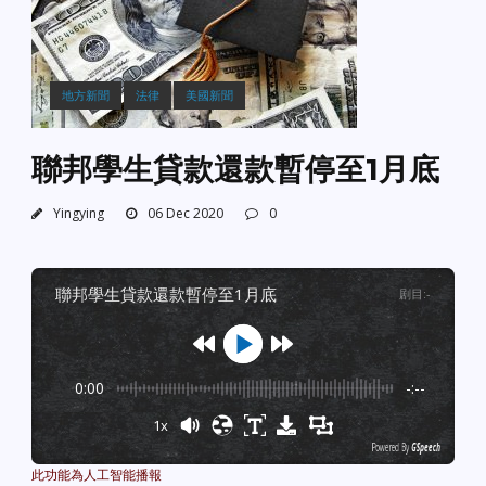
地方新聞
法律
美國新聞
聯邦學生貸款還款暫停至1月底
Yingying
06 Dec 2020
0
聯邦學生貸款還款暫停至1月底
剧目
:
-
0:00
-:--
1x
Powered By
GSpeech