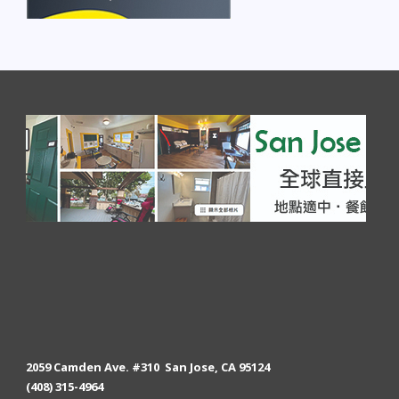
2059 Camden Ave. #310 San Jose, CA 95124
(408) 315-4964