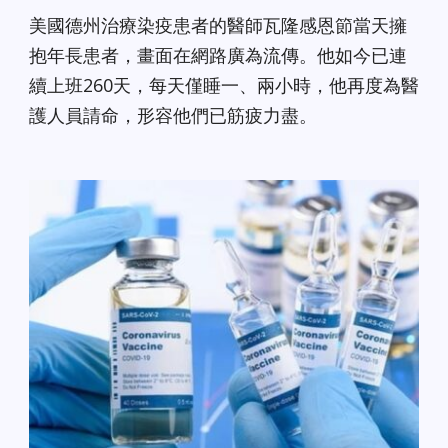
美國德州治療染疫患者的醫師瓦隆感恩節當天擁
抱年長患者，畫面在網路廣為流傳。他如今已連
續上班260天，每天僅睡一、兩小時，他再度為醫
護人員請命，形容他們已筋疲力盡。