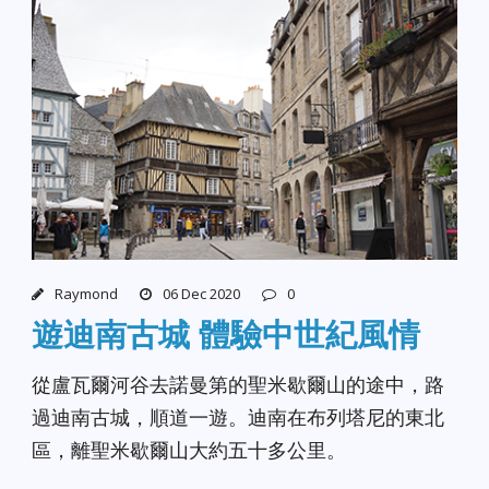
Raymond
06 Dec 2020
0
遊迪南古城 體驗中世紀風情
從盧瓦爾河谷去諾曼第的聖米歇爾山的途中，路
過迪南古城，順道一遊。迪南在布列塔尼的東北
區，離聖米歇爾山大約五十多公里。