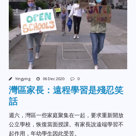
Yingying
06 Dec 2020
0
灣區家長：遠程學習是殘忍笑
話
週六，灣區一些家庭聚集在一起，要求重新開放
公立學校，恢復當面授課。有家長說遠端學習不
起作用，年幼學生因此受苦。