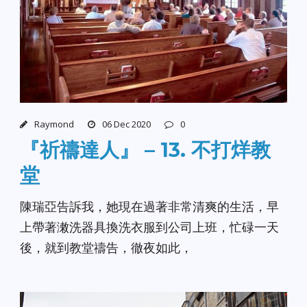
Raymond
06 Dec 2020
0
『祈禱達人』 – 13. 不打烊教
堂
陳瑞亞告訴我，她現在過著非常清爽的生活，早
上帶著潄洗器具換洗衣服到公司上班，忙碌一天
後，就到教堂禱告，徹夜如此，