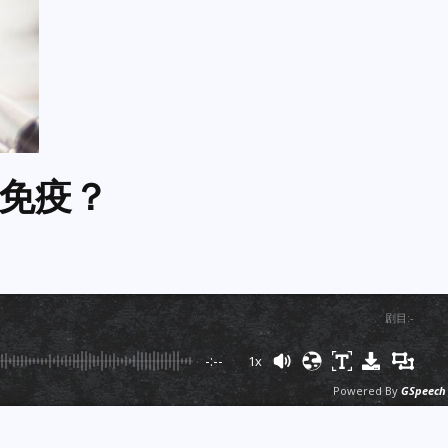
免疫？
剧目
:
-
-:--
1x
Powered By
GSpeech