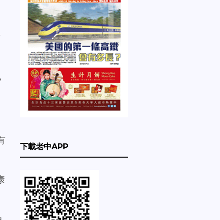
才
，
有
下載老中APP
康
免