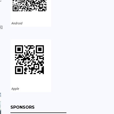
Android
和
Apple
SPONSORS