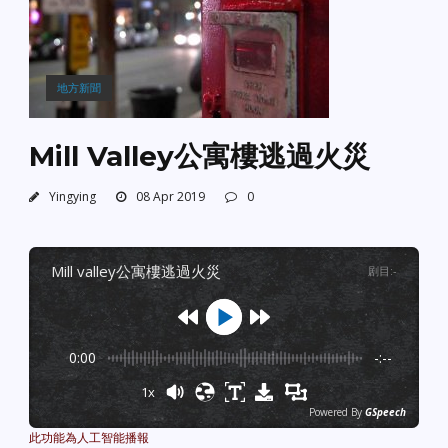
地方新聞
Mill Valley公寓樓逃過火災
Yingying
08 Apr 2019
0
mill valley公寓樓逃過火災
剧目
:
-
0:00
-:--
1x
Powered By
GSpeech