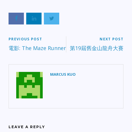
PREVIOUS POST
NEXT POST
電影: The Maze Runner
第19屆舊金山龍舟大賽
MARCUS KUO
LEAVE A REPLY