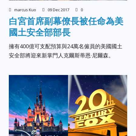
marcus Kuo
09 Dec 2017
0
白宮首席副幕僚長被任命為美
國土安全部部長
擁有400億可支配預算與24萬名僱員的美國國土
安全部將迎來新掌門人克爾斯蒂恩·尼爾森。