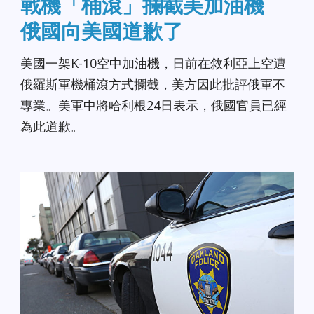
戰機「桶滾」攔截美加油機
俄國向美國道歉了
美國一架K-10空中加油機，日前在敘利亞上空遭
俄羅斯軍機桶滾方式攔截，美方因此批評俄軍不
專業。美軍中將哈利根24日表示，俄國官員已經
為此道歉。