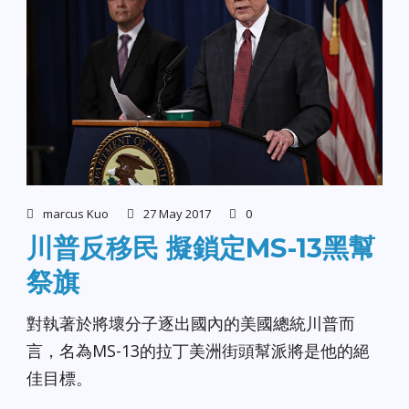
marcus Kuo
27 May 2017
0
川普反移民 擬鎖定MS-13黑幫
祭旗
對執著於將壞分子逐出國內的美國總統川普而
言，名為MS-13的拉丁美洲街頭幫派將是他的絕
佳目標。