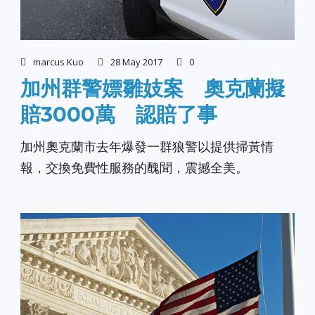
marcus Kuo
28 May 2017
0
加州群警嫖雛妓案 奧克蘭擬
賠3000萬 認賠了事
加州奧克蘭市去年爆發一群狼警以提供掃黃情
報，交換免費性服務的醜聞，震撼全美。