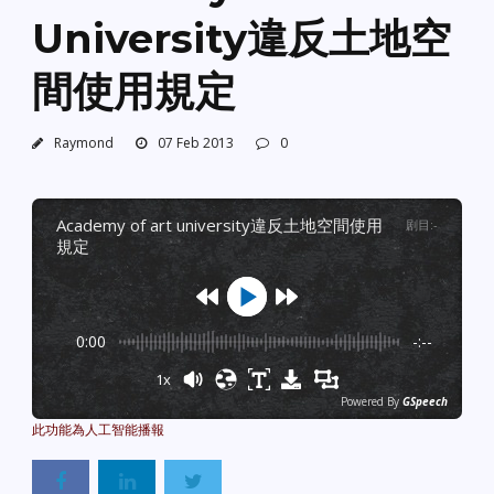
University違反土地空
間使用規定
Raymond
07 Feb 2013
0
academy of art university違反土地空間使用
剧目
:
-
規定
0:00
-:--
1x
Powered By
GSpeech