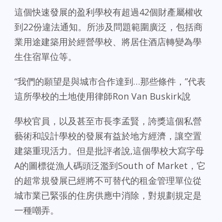
這個快速發展的盈利學校有超過42個財產屬權收
到22份違法通知。所涉及問題範圍廣泛，包括商
業用途建築用於經營學校、將居住酒店轉變為學
生住宿單位等。
“我們的願望是與城市合作達到…那些條件，”代表
這所學校的土地使用律師Ron Van Buskirk說
學校官員，以及甚至市長李孟賢，誇獎這個私營
藝術和設計學校的發展有益於地方經濟，讓空置
建築重現活力。但是批評者說,這個學校大寫字母
A的圖標從漁人碼頭泛濫到South of Market，它
的超常規發展已經將不可替代的租金管理單位從
城市業已緊張的住房供應中消除，對規劃規定是
一種嘲弄。