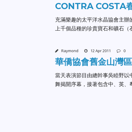
CONTRA COST
充滿樂趣的太平洋水晶協會主辦
上千個品種的珍貴寶石和礦石（
Raymond
12 Apr 2011
0
華僑協會舊金山灣區
當天表演節目由總幹事吳睦野以
舞揭開序幕，接著包含中、英、