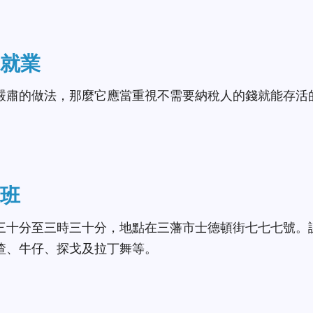
就業
嚴肅的做法，那麼它應當重視不需要納稅人的錢就能存活
班
三十分至三時三十分，地點在三藩市士德頓街七七七號。
喳、牛仔、探戈及拉丁舞等。