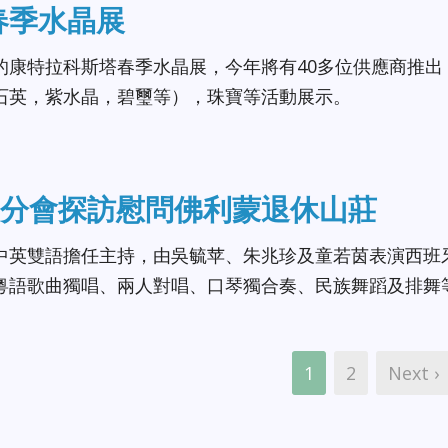
A春季水晶展
的康特拉科斯塔春季水晶展，今年將有40多位供應商推出
石英，紫水晶，碧璽等），珠寶等活動展示。
分會探訪慰問佛利蒙退休山莊
中英雙語擔任主持，由吳毓苹、朱兆珍及童若茵表演西班
粵語歌曲獨唱、兩人對唱、口琴獨合奏、民族舞蹈及排舞
1
2
Next ›