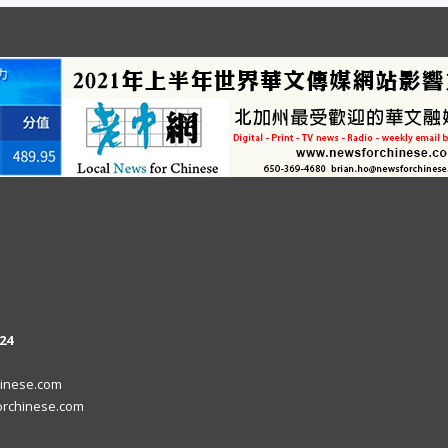
24
inese.com
rchinese.com