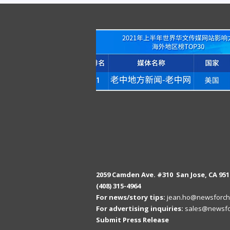
2059 Camden Ave. #310 San Jose, CA 951
(408) 315-4964
For news/story tips:
jean.ho@newsforch
For advertising inquiries:
sales@newsfo
Submit Press Release