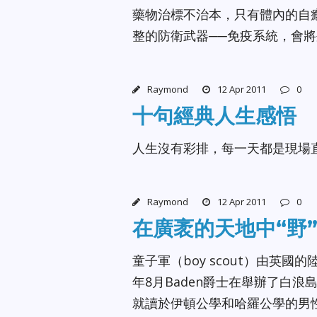
藥物治標不治本，只有體內的自
整的防衛武器──免疫系統，會
Raymond
12 Apr 2011
0
十句經典人生感悟
人生沒有彩排，每一天都是現場
Raymond
12 Apr 2011
0
在廣袤的天地中“野
童子軍（boy scout）由英國的陸軍中
年8月Baden爵士在舉辦了白
就讀於伊頓公學和哈羅公學的男