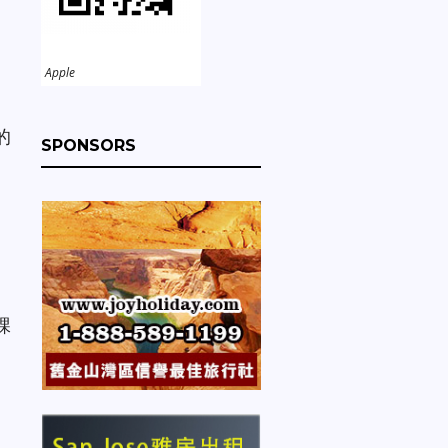
Apple
的
SPONSORS
課