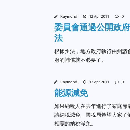
Raymond
12 Apr 2011
0
委員會通過公開政府
法
根據州法，地方政府執行由州議
府的補償就不必要了。
Raymond
12 Apr 2011
0
能源減免
如果納稅人在去年進行了家庭節
請納稅減免。國稅局希望大家了解
相關的納稅減免。