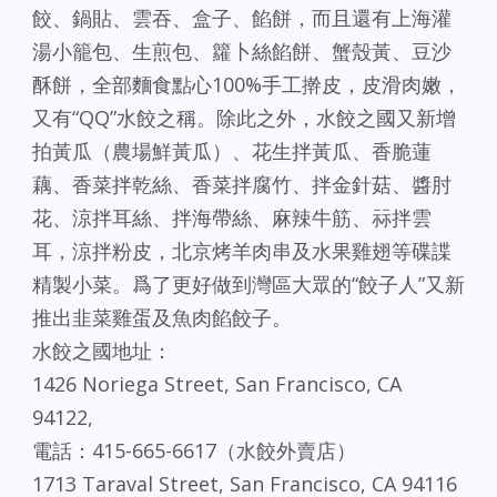
餃、鍋貼、雲吞、盒子、餡餅，而且還有上海灌
湯小籠包、生煎包、籮卜絲餡餅、蟹殼黃、豆沙
酥餅，全部麵食點心100%手工擀皮，皮滑肉嫩，
又有“QQ”水餃之稱。
除此之外，水餃之國又新增
拍黃瓜（農場鮮黃瓜）、花生拌黃瓜、香脆蓮
藕、香菜拌乾絲、香菜拌腐竹、拌金針菇、醬肘
花、涼拌耳絲、拌海帶絲、麻辣牛筋、祘拌雲
耳，涼拌粉皮，北京烤羊肉串及水果雞翅等碟諜
精製小菜。爲了更好做到灣區大眾的“餃子人”又新
推出韭菜雞蛋及魚肉餡餃子。
水餃之國地址：
1426 Noriega Street, San Francisco, CA
94122,
電話：415-665-6617（水餃外賣店）
1713 Taraval Street, San Francisco, CA 94116