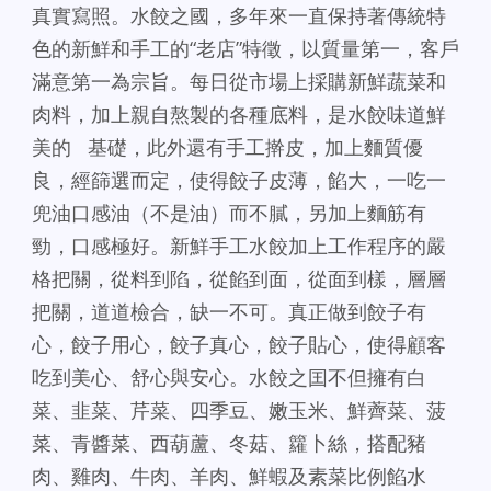
真實寫照。水餃之國，多年來一直保持著傳統特
色的新鮮和手工的“老店”特徵，以質量第一，客戶
滿意第一為宗旨。每日從市場上採購新鮮蔬菜和
肉料，加上親自熬製的各種底料，是水餃味道鮮
美的 基礎，此外還有手工擀皮，加上麵質優
良，經篩選而定，使得餃子皮薄，餡大，一吃一
兜油口感油（不是油）而不膩，另加上麵筋有
勁，口感極好。新鮮手工水餃加上工作程序的嚴
格把關，從料到陷，從餡到面，從面到樣，層層
把關，道道檢合，缺一不可。真正做到餃子有
心，餃子用心，餃子真心，餃子貼心，使得顧客
吃到美心、舒心與安心。水餃之囯不但擁有白
菜、韭菜、芹菜、四季豆、嫩玉米、鮮薺菜、菠
菜、青醬菜、西葫蘆、冬菇、籮卜絲，搭配豬
肉、雞肉、牛肉、羊肉、鮮蝦及素菜比例餡水