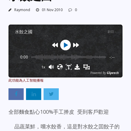
Raymond
01 Nov 2010
0
水餃之國
剧目
:
-
0:00
-:--
1x
Powered By
GSpeech
全部麵食點心100%手工擀皮 受到客戶歡迎
品蔬菜鮮，嚐水餃香，這是對水餃之囯餃子的