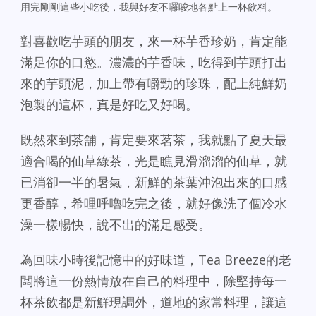
用完剛剛這些小吃後，我與好友不囉唆地各點上一杯飲料。
對喜歡吃芋頭的朋友，來一杯芋香珍奶，肯定能
滿足你的口慾。濃濃的芋香味，吃得到芋頭打出
來的芋頭泥，加上帶有嚼勁的珍珠，配上純鮮奶
泡製的這杯，真是好吃又好喝。
既然來到茶舖，肯定要來茗茶，我就點了夏天最
適合喝的仙草綠茶，光是瞧見滑溜溜的仙草，就
已消卻一半的暑氣，新鮮的茶葉沖泡出來的口感
更香醇，希哩呼嚕吃完之後，就好像洗了個冷水
澡一樣暢快，說不出的滿足感受。
為回味小時後記憶中的好味道，Tea Breeze的老
闆將這一份熱情放在自己的料理中，除堅持每一
杯茶飲都是新鮮現調外，道地的家常料理，讓這