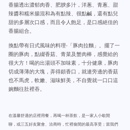
香腸透出濃郁肉香、肥腴多汁，洋蔥、青蔥、甜
辣醬和糯米腸混和為有點辣、很點鹹，還有點兒
甜的多層次口感，而且令人飽足，是口感絕佳的
香腸組合。
換點帶有日式風味的料理-「豚肉拉麵」。擺了一
圈的豚肉，點綴香菇、青菜及蟹肉棒，感覺給的
很大方！喝的出湯頭不加味素，十分健康，豚肉
切成薄薄的大塊，弄得頗香口，就連旁邊的香菇
也不馬虎，軟嫩、滋味鮮美，不自覺就一口口這
婉麵往肚裡吞。
在溫馨舒適的店裡用餐，再喝一杯茶飲，是一家人小歇閒
聊，或三五好友聚會、洽商時，忙裡偷閒的最高享受；當我們