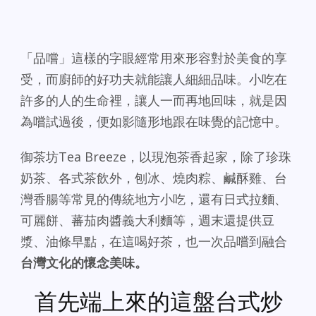
「品嚐」這樣的字眼經常用來形容對於美食的享
受，而廚師的好功夫就能讓人細細品味。小吃在
許多的人的生命裡，讓人一而再地回味，就是因
為嚐試過後，便如影隨形地跟在味覺的記憶中。
御茶坊Tea Breeze，以現泡茶香起家，除了珍珠
奶茶、各式茶飲外，刨冰、燒肉粽、鹹酥雞、台
灣香腸等常見的傳統地方小吃，還有日式拉麵、
可麗餅、蕃茄肉醬義大利麵等，週末還提供豆
漿、油條早點，在這喝好茶，也一次品嚐到融合
台灣文化的懷念美味。
首先端上來的這盤台式炒