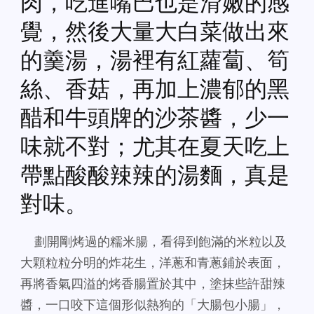
肉，吃進嘴巴也是滑嫩的感
覺，然後大量大白菜做出來
的羹湯，湯裡有紅蘿蔔、筍
絲、香菇，再加上濃郁的黑
醋和牛頭牌的沙茶醬，少一
味就不對；尤其在夏天吃上
帶點酸酸辣辣的湯麵，真是
對味。
劃開剛烤過的糯米腸，看得到飽滿的米粒以及
大顆粒粒分明的炸花生，洋蔥和青蔥鋪於表面，
再將香氣四溢的烤香腸置於其中，塗抹些許甜辣
醬，一口咬下這個形似熱狗的「大腸包小腸」，