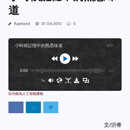
道
Raymond
01 Oct 2010
0
小時候記憶中的熟悉味道
剧目
:
-
0:00
-:--
1x
Powered By
GSpeech
文/
沂希