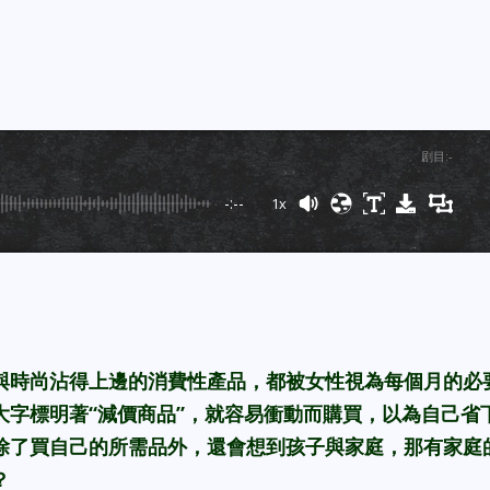
剧目
:
-
-:--
1x
Powered By
GSpeech
與時尚沾得上邊的消費性產品，都被女性視為每個月的必
大字標明著“減價商品”，就容易衝動而購買，以為自己省
除了買自己的所需品外，還會想到孩子與家庭，那
有家庭
？