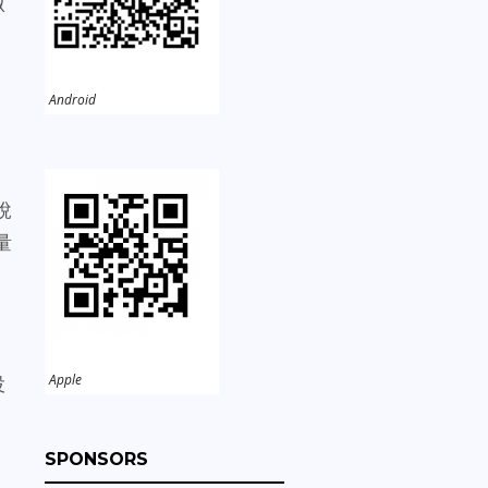
做
，
Android
稅
量
Apple
投
SPONSORS