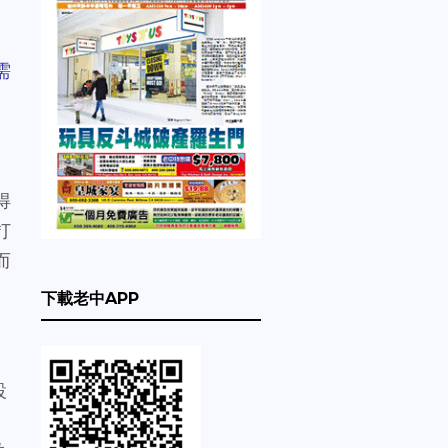
需
得
打
而
下載老中APP
設