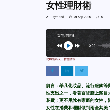
女性理財術
Raymond
01 Sep 2010
0
女性理財術
0:00
前言：舉凡化妝品、流行服飾等
性支出之一，
看著百貨牆上
耀目
花費；更不用說有家庭的女性，
女性在消費和理財做到兩全其美