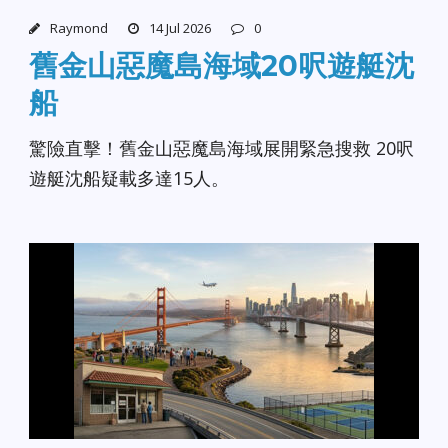
Raymond
14 Jul 2026
0
舊金山惡魔島海域20呎遊艇沈
船
驚險直擊！舊金山惡魔島海域展開緊急搜救 20呎
遊艇沈船疑載多達15人。