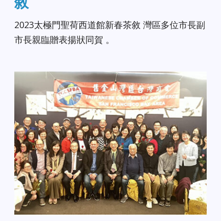
敘
2023太極門聖荷西道館新春茶敘 灣區多位市長副
市長親臨贈表揚狀同賀 。