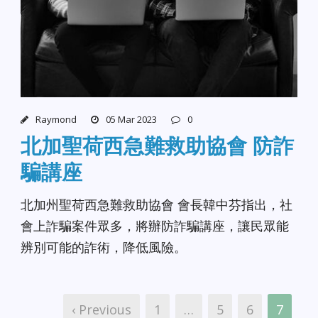
Raymond
05 Mar 2023
0
北加聖荷西急難救助協會 防詐
騙講座
北加州聖荷西急難救助協會 會長韓中芬指出，社
會上詐騙案件眾多，將辦防詐騙講座，讓民眾能
辨別可能的詐術，降低風險。
‹ Previous
1
…
5
6
7