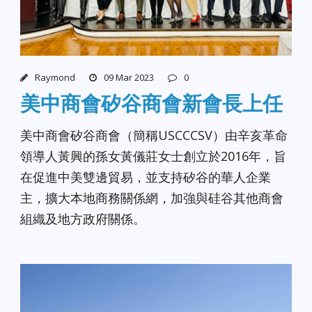
Raymond
09 Mar 2023
0
美中商會矽谷商會新會長上任
美中商會矽谷商會（簡稱USCCCSV）由辛亥革命
領導人黃興的孫女黃儀莊女士創立於2016年，旨
在促進中美雙邊貿易，並支持矽谷的華人企業
主，擴大本地商務關係網，加強與硅谷其他商會
組織及地方政府關係。