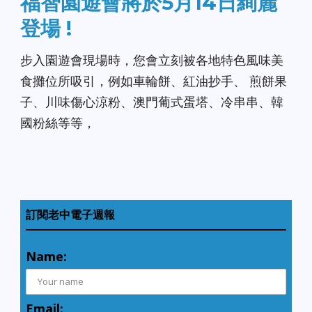
福智園遊會將於5月14日絢麗
登場 !
步入園遊會現場時，您會立刻被各地特色風味美
食攤位所吸引，例如車輪餅、紅油抄手、 煎餅果
子、川味傷心涼粉、澳門葡式蛋塔、冷串串、韓
國粉絲等等，
訂閱老中電子週報
Name:
Email: