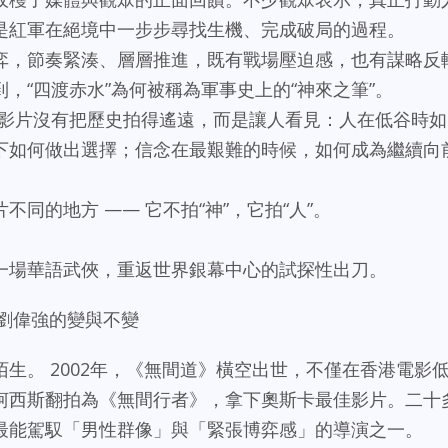
是紅軍在絕境中一步步尋找生機、完成破局的過程。
弈，節奏緊湊、層層推進，既有戰場壓迫感，也有謀略反
，“四渡赤水”為何被稱為軍事史上的“神來之筆”。
“影片沒有把歷史拍得遙遠，而是讓人看見：人在低谷時如
下如何做出選擇；信念在最艱難的時候，如何成為繼續向
同的地方 —— 它不拍“神”，它拍“人”。
一場華語武俠，重返世界銀幕中心的試探性出刀。
：劉偉強的變與不變
生。 2002年，《無間道》橫空出世，不僅在香港電影
柯西斯翻拍為《無間行者》，拿下奧斯卡最佳影片。二十
最能駕馭「男性群像」與「緊張博弈感」的導演之一。