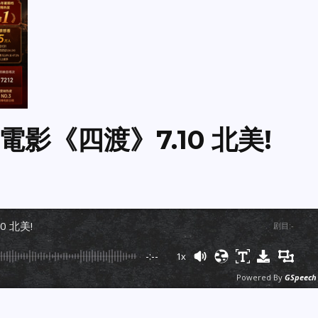
影《四渡》7.10 北美!
 北美!
剧目
:
-
-:--
1x
Powered By
GSpeech