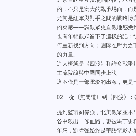
的，不只是宏大的戰爭場面，而
尤其是紅軍與對手之間的戰略博
的爽感——讓觀眾更直觀地感受到
也有年輕觀眾留下了這樣的話：
何重新找到方向；團隊在壓力之
的力量。”
這大概就是《四渡》和許多戰爭片不
主流院線與中國同步上映
這不僅是一部電影的出海，更是
02 | 從《無間道》到《四渡》
提到監製劉偉強，北美觀眾並不陌
谷中殺出一條血路，更被馬丁史
年來，劉偉強始終是華語電影界