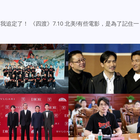
追定了！ 《四渡》7.10 北美!有些電影，是為了記住一