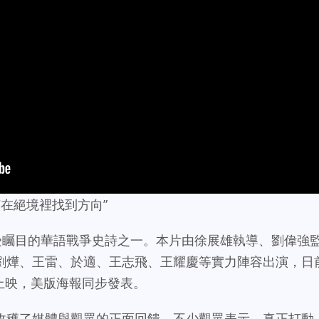
何在絕境裡找到方向”
26年最受矚目的華語戰爭史詩之一。本片由徐展雄執導、劉偉強
劉燁、王雷、於適、王志飛、王耀慶等實力陣容出演，日
美上映，美版海報同步發表。
收穫了媒體與觀眾的正面回饋。不少觀眾表示，真正打動