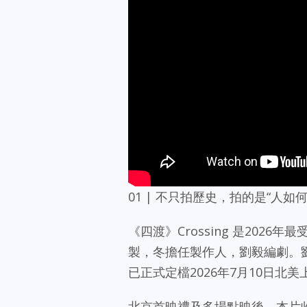
01 | 不只拍歷史，拍的是“人如
《四渡》Crossing 是20
製，冬擔任製作人，劉毅編劇。
已正式定檔2026年7月10日北
北京首映禮及多場點映後，本片