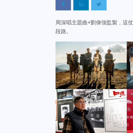
周深唱主題曲+劉偉強監製，這仗我
段路。