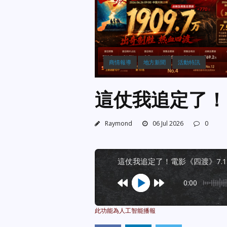
商情報導
地方新聞
活動特訊
這仗我追定了！電
Raymond
06 Jul 2026
0
這仗我追定了！電影《四渡》7.10
0:00