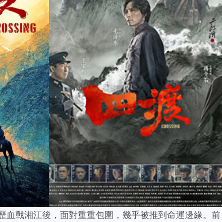
經歷血戰湘江後，面對重重包圍，幾乎被推到命運邊緣。前