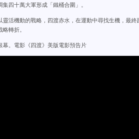
調集四十萬大軍形成「鐵桶合圍」。
以靈活機動的戰略，四渡赤水，在運動中尋找生機，最終
戰略轉折。
銀幕。電影《四渡》美版電影預告片