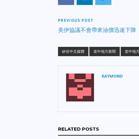
免食用。 【治安與司法】
發
Sunnyvale 年輕母親遇害案取得突
撞
破，警方已逮捕包含被害者孩子父親
正
在內的兩名嫌疑人。舊金山華埠隨機
PREVIOUS POST
崔
刺人案，地檢官 Jenkins 宣佈將對被
生
美伊協議不會帶來油價迅速下降
告控以謀殺未遂罪。 【社區與政
邦
策】 舊金山第 6 街的 RESET 中心
（
正式運作，以輔導治療取代監禁。奧
與
克蘭 Mosswood 休閒中心在火災十
矽谷中文媒體
老中地方新聞
老中地方
禍
年整修後，本週末隆重回歸。 詳細
重
新聞內容請鎖定老中地方新聞報導。
人
經
RAYMOND
錄
域
高
衝
近
高
金
未
9
RELATED POSTS
震
漢