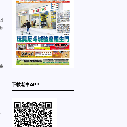
4
告
輛
下載老中APP
同