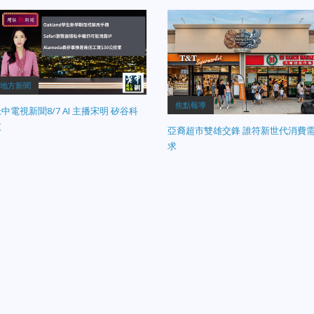
名的聖昆汀監獄報告了疑似「漢他
價值高達 50 萬美元的青銅士兵雕
毒（Hantavirus）」的病例，相關
像，已被警方順利找回。 舊金山海
生部門已緊急啟動防疫監測。
灘驚險救援：一對母子在舊金山海
世界盃熱潮】 萬人空巷迎世界
險些遭遇溺水，所幸因「奇異浪
：2026世界盃昨日正式開幕！聖
（Sneaker Wave）」驚險救援成功
西市中心與各觀賽點湧入萬名球
脫困，目前正在醫院康復中。 東灣
地方新聞
，全城陷入足球狂熱。 天氣極度
青年划船夏令營受阻：因碼頭周邊
焦點報導
中電視新聞8/7 AI 主播宋明 矽谷科
熱，請各位居民出門多補充水分、
現大量非法停泊的船隻，導致東灣
意防暑與行車安全。欲知各條新聞
年划船夏令營的日常訓練與活動受
技
亞裔超市雙雄交鋒 誰符新世代消費
詳細完整報導，請鎖定老中地方新
嚴重干擾。 東奧克蘭車禍倖存者發
求
！
聲：東奧克蘭日前發生致命車禍，
倖生還的受害者公開譴責司法體制
早釋放未成年的肇事嫌疑人。 開車
出入請多加留意山路安全，祝大家
安順心。