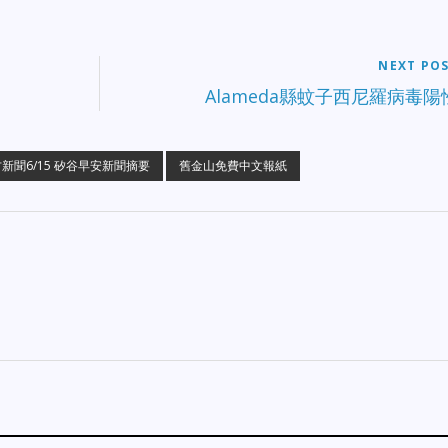
生一起「好心人」下車協助卻慘遭
人。 康縣警局副局長因盜竊被捕：
死的案件，肇事司機目前已遭檢方
康科斯塔縣（Contra Costa）警局
式起訴。 Tracy 醫療倉庫大火：
的一名副局長因涉嫌犯罪被捕，罪
西（Tracy）一處大型醫療倉庫發
竟然是「盜竊罪」，引發內部與輿
NEXT PO
猛烈火災，由於起火原因複雜，聯
震驚。 海沃德追查「模仿比伯」綁
Alameda縣蚊子西尼羅病毒陽
酒精、菸草、火器及爆炸物管理局
架嫌疑人：Hayward 警方發布警
ATF）已介入深入調查。 【交通
告，正在追查一名企圖綁架孩童的
重大車禍】 舊金山 I-280 奪命車
疑人，其外貌特徵有刻意模仿歌手
新聞6/15 矽谷早安新聞摘要
：舊金山 I-280 公路路段昨日發生
舊金山免費中文報紙
賈斯汀（Justin Bieber）的傾向。
大車禍，現場滿目瘡痍，共釀成 1
【矽谷商業與產業轉型】 Allbirds 
死亡、4 人受傷的悲劇。 【民生
人轉型 Smartbird：灣區起家、以
濟與氣候警報】 內陸高溫打破紀
毛運動鞋聞名的獨角獸品牌 Allbirds
：今年夏季酷熱提早席捲灣區，全
宣佈重大戰略調整，將轉型為 AI 人
面臨極端高溫，內陸多個城市的最
工智慧基礎設施公司，並更名為
氣溫已創下歷史新高。 柴油暴漲
Smartbird，成為灣區熱議焦點。
擊經濟：灣區經濟組織發表警告，
【地方民生與社區亮點】 聖馬刁市
期柴油價格持續飆升，恐將連帶推
中心復興成典範：聖馬刁（San
物流成本與民生通膨。 舊金山租
Mateo）市中心的商業與社區復興
狂飆：舊金山部分家庭正面臨前所
計劃取得巨大成功，被 ABC7 評為
有的生存危機，有房東開出接近
加州其他城市在後疫情時代轉型的
0% 的租金調漲幅，引發社群輿論
考典範。 聖荷西被盜雕像成功尋
驚。 【公共衛生警報】 監獄驚傳
回：日前從聖荷西越裔 Heritage 花
他病毒：聖拉菲爾（San Rafael）
園被大膽竊賊偷走、重達 1500 磅