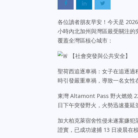
各位讀者朋友早安！今天是 2026
小時內北加州與灣區最受關注的
覆蓋全灣區核心城市：
【社會突發與公共安全】
聖荷西追逐車禍：女子在追逐過
時引發嚴重車禍，導致一名女性
東灣 Altamont Pass 野火燃
日下午突發野火，火勢迅速蔓延並
加大柏克萊宿舍性侵未遂案嫌犯
證實，已成功逮捕 13 日凌晨