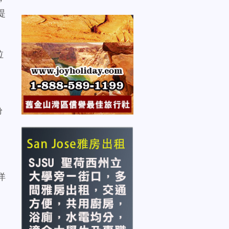
提
拉
）
紛
洋