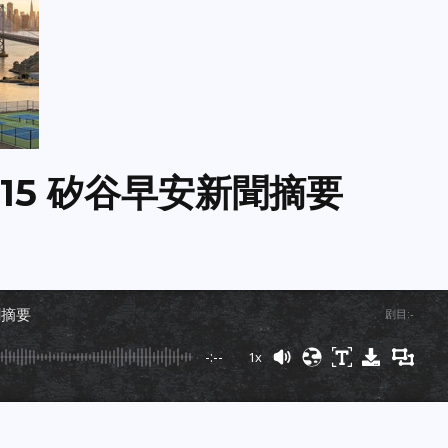
15 矽谷早安新聞摘要
聞摘要
剧目
:
-
-:--
1x
Powered By
GSpeech