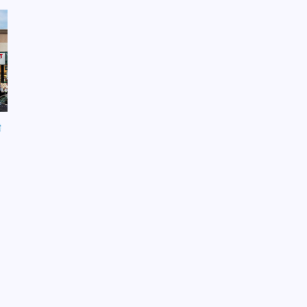
灘
出
青
到
需
僥
過
平