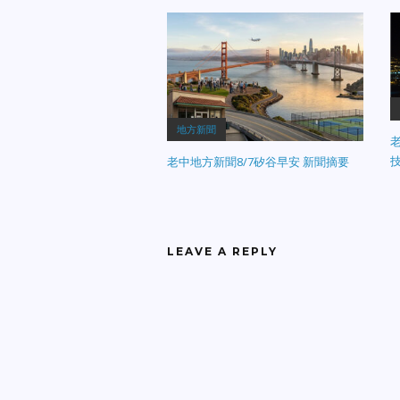
著
病
衛
【
盃
荷
迷
地方新聞
老
炎
注
老中地方新聞8/7矽谷早安 新聞摘要
的
聞
LEAVE A REPLY