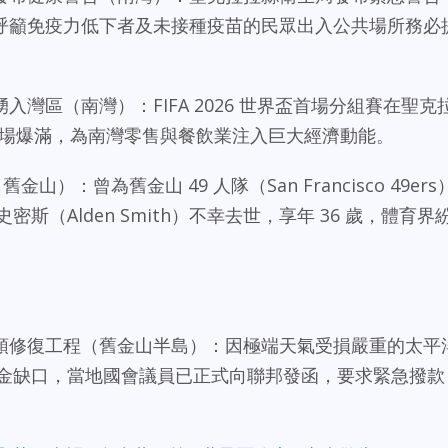
呼籲免疫力低下者及未接種疫苗的民眾出入公共場所務必
灣區（南灣）：FIFA 2026 世界盃首場分組賽在聖克
順利舉行，全場爆滿，為南灣零售與餐飲業注入巨大經濟動能。
山）：曾為舊金山 49 人隊（San Francisco 49ers
斯（Alden Smith）不幸去世，享年 36 歲，體育界
頭修復工程（舊金山半島）：因極端天氣受損嚴重的太平
復面臨資金缺口，當地國會議員已正式向聯邦發函，要求緊急撥款