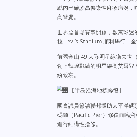
縣內已確診高傳染性麻疹病例，
高警覺。
世界盃首場賽事開踢，數萬球迷湧入
拉 Levi’s Stadium 
前舊金山 49 人隊明星線衛去世（舊金
創下輝煌戰績的明星線衛艾爾登·史密
紛致哀。
【半島沿海地標修復】
國會議員籲請聯邦援助太平洋碼
碼頭（Pacific Pier）修
進行結構性搶修。