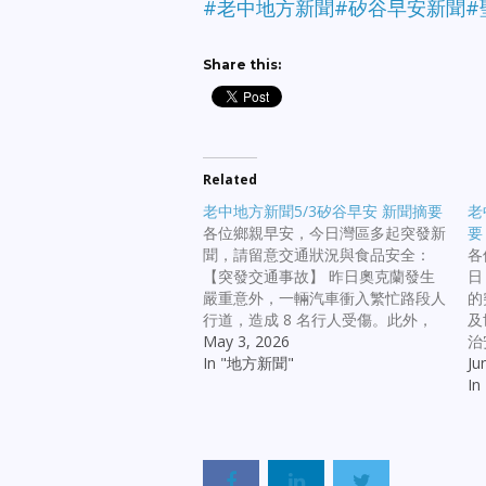
#老中地方新聞
#矽谷早安新聞
#
Share this:
Related
老中地方新聞5/3矽谷早安 新聞摘要
老
各位鄉親早安，今日灣區多起突發新
要
聞，請留意交通狀況與食品安全：
各
【突發交通事故】 昨日奧克蘭發生
日
嚴重意外，一輛汽車衝入繁忙路段人
的
行道，造成 8 名行人受傷。此外，
及
康科德 580 公路與聖荷西 Blossom
May 3, 2026
治
Hill Rd 分別發生致命車禍，造成 2
In "地方新聞"
荷
Ju
人死亡，提醒駕駛人切勿疲勞駕駛或
一
I
逆行。 【食品安全提醒】 知名冰淇
查
淋商 Loard's 宣佈大規模召回！產品
尼
含有未申報的牛奶、雞蛋、花生及堅
案
果等過敏原。請消費者檢查冰箱，避
奧