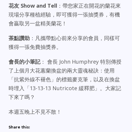
花友 Show and Tell
：帶您家正在開花的蘭花來
現場分享種植經驗，即可獲得一張抽獎券，有機
會贏取另一盆精美蘭花！
茶點讚助
：凡攜帶點心前來分享的會員，同樣可
獲得一張免費抽獎券。
會長的小筆記
： 會長 John Humphrey 特別傳授
了上個月大花蕙蘭換盆的兩大靈魂秘訣：使用
「抗紫外線不褪色」的標籤麥克筆，以及在換盆
時埋入「13-13-13 Nutricote 緩釋肥」。大家記
下來了嗎？
本週五晚上不見不散！
Share this: