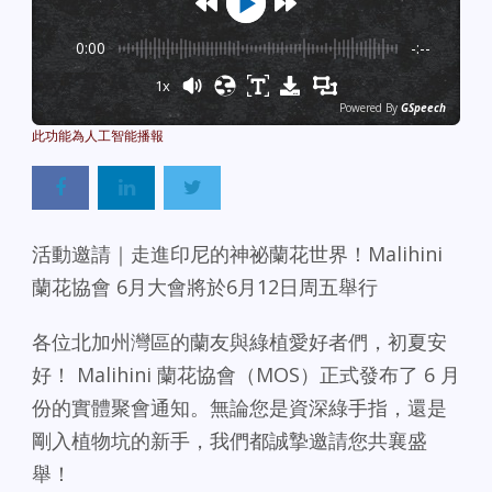
0:00
-:--
1x
Powered By
GSpeech
活動邀請｜走進印尼的神祕蘭花世界！Malihini
蘭花協會 6月大會將於6月12日周五舉行
各位北加州灣區的蘭友與綠植愛好者們，初夏安
好！ Malihini 蘭花協會（MOS）正式發布了 6 月
份的實體聚會通知。無論您是資深綠手指，還是
剛入植物坑的新手，我們都誠摯邀請您共襄盛
舉！