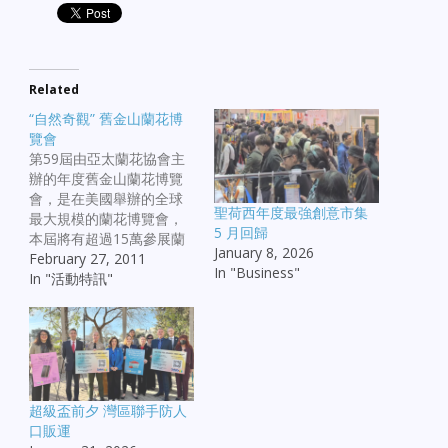
Related
“自然奇觀” 舊金山蘭花博
覽會
第59屆由亞太蘭花協會主
辦的年度舊金山蘭花博覽
會，是在美國舉辦的全球
聖荷西年度最強創意市集
最大規模的蘭花博覽會，
5 月回歸
本屆將有超過15萬參展蘭
January 8, 2026
花，形態各異，顏色豐
February 27, 2011
In "Business"
富。
In "活動特訊"
超級盃前夕 灣區聯手防人
口販運