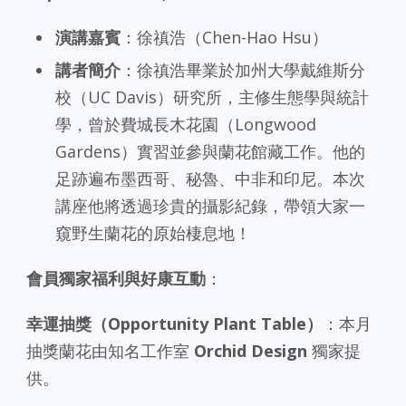
演講嘉賓
：徐禛浩（Chen-Hao Hsu）
講者簡介
：徐禛浩畢業於加州大學戴維斯分
校（UC Davis）研究所，主修生態學與統計
學，曾於費城長木花園（Longwood
Gardens）實習並參與蘭花館藏工作。他的
足跡遍布墨西哥、秘魯、中非和印尼。本次
講座他將透過珍貴的攝影紀錄，帶領大家一
窺野生蘭花的原始棲息地！
會員獨家福利與好康互動
：
幸運抽獎（Opportunity Plant Table）
：本月
抽獎蘭花由知名工作室
Orchid Design
獨家提
供。