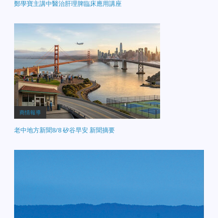
鄭學寶主講中醫治肝理脾臨床應用講座
學生 AI 野火系統入選全國
West Garage 內，週末在
決賽 聖荷西一組高中生利
一輛停放的轎車中發現一
用 AI 演算法開發出極早期
男一女失去意識宣告身
的「野火監測預警系
亡。警方初步判定死者非
統」，今日獲選進入全國
該校師生，死因疑似為藥
青少年科技大賽決賽。這
物過量。…
項創新有望大幅降低加州
森林火災損失。 【通膨壓
力】奧克蘭卡車運輸成本
激增 影響物價 數據顯示，
受能源價格與港口關稅影
響，奧克蘭卡車運輸成本
商情報導
創下新高。業者警告，這
老中地方新聞8/8 矽谷早安 新聞摘要
項成本最終將轉嫁至超市
零售價格。