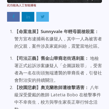
【命案進展】Sunnyvale 年輕母親槍殺案：
警方宣布逮捕兩名嫌疑人，其中一人為被害者
的父親，案件涉及家庭糾紛，震驚當地社區。
【司法正義】舊金山華裔老街遇刺案：
地檢
署正式起訴涉案嫌疑人「企圖謀殺罪」，受害
者為一名在街頭無端遭襲的華裔長者，引發社
會對治安的持續關注。
【校園悲劇】奧克蘭教師遭槍擊遇害：
八年
級深受愛戴的教師 Latetia Bobo 在槍擊事件
中不幸喪生，校方與學生家長正舉行悼念活