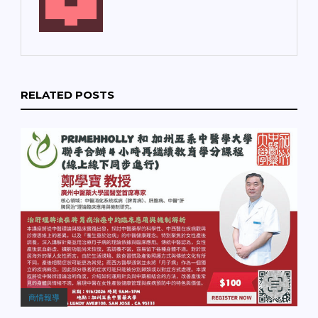
態】 San Francisco｜SFO
西虐殺子女案 父母被判謀
正全力追查槍手與動機。
航班輪胎損壞返航 聯合航
殺罪成 震驚灣區的聖荷西
五、 舊金山華埠刺傷案嫌
空（United Airlines）一架
父母虐待並殺害親生子女
犯被控謀殺 舊金山華埠
自 SFO 起飛的航班，在起
案，法院今日做出裁決。
（Chinatown）日前發生
飛過程中輪胎受損，隨後
這對父母被判定一級謀殺
的惡性刺傷案有了最新司
緊急返航並安全降落。
罪，將面臨終身監禁。
法進展，落網的嫌犯目前
RELATED POSTS
San Francisco｜Earth,
【教育爭議】都柏林學區
正面臨「意圖謀殺」等多
Wind & Fire 演唱會延期
教師集體罷工 因不滿薪資
項重罪起訴。 六、 奧克蘭
知名樂團 Earth,…
調整幅度無法趕上生活通
公園驚傳致命刺傷案 奧克
膨，都柏林（Dublin）學
蘭一處公園內日前爆發惡
區數百名教師今日展開罷
性鬥毆，導致一人當場被
工，多所學校教學進度受
刺身亡，警方目前封鎖現
到影響，校方與工會談判
場深入調查中。 七、 都柏
陷入僵局。 【文化保育】
林教師談判破裂大罷工 東
舊金山啟動藝術家可負擔
灣都柏林（Dublin）學區
住房項目 為了防止文化人
的教師工會與學區勞資談
才流失，舊金山市府今日
判徹底宣告破裂，教師於
公布一項專為藝術創作者
近日正式走上街頭發動罷
設計的可負擔住房補貼計
工，多所學校因此被迫停
畫，首批名額將優先配給
課。 八、 聖荷西州立大學
在市區長期工作的藝術
車內男女雙屍案 聖荷西州
商情報導
家。 【矽谷創新】聖荷西
立大學（SJSU）校園的