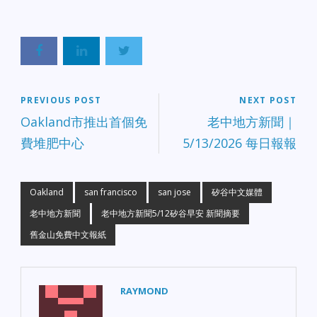
心發生嚴重槍擊事件，目
住房危機 多位加州州長候
二、 費爾菲爾德校園警民
前已造成 2 人死亡、5 人
選人今日在奧克蘭舉行專
爭議延燒 近日 Fairfield 高
受傷，警方正全力調查
題辯論，針對灣區高房價
中校園內警官在逮捕學生
中。 Oakland｜兒童駕車
與無家可歸問題提出解決
時連續重拳毆打學生的影
撞傷遛狗女子 Oakland 發
方案。未決定選民對候選
片公開，引發極大的公眾
生一起罕見意外，一名兒
人如何處理「住房負擔」
憤怒與抗議。警局目前正
童駕駛車輛時不慎撞傷一
展現高度關注。 【事故追
面臨排山倒海的質疑，已
名正在路邊遛狗的女子。
PREVIOUS POST
NEXT POST
蹤】舊金山大停電調查報
宣布案件交由第三方展開
Foster City｜公寓大火案
告正式出爐 針對日前造成
獨立調查。 三、 桑尼維爾
Oakland市推出首個免
老中地方新聞｜
嫌疑人落網 針對日前發生
數萬戶受災的舊金山大停
年輕母親遭槍殺案追蹤 針
費堆肥中心
5/13/2026 每日報報
的海噴巷公寓大火事件，
電，官方調查報告今日公
對今年初24歲年輕母親
警方已正式逮捕一名涉案
布。報告指出，基礎設施
Kembery 在車內慘遭槍殺
嫌疑人。 San Jose｜三槍
老化及維護不足是造成連
的悲劇，聖荷西與桑尼維
殺人案兩嫌落網 San Jose
鎖故障的主因，PG&E 面
爾警方經過數月跨局追
Oakland
san francisco
san jose
矽谷中文媒體
警方針對近期發生的三槍
臨新一輪審查。 【倫理命
查，日前已成功將死者前
殺人案展開追查，目前已
老中地方新聞
老中地方新聞5/12矽谷早安 新聞摘要
案】山景城殺母案嫌疑人
伴侶（5歲孩子的父親）以
順利逮捕兩名涉案嫌疑
落網 山景城警方宣布逮捕
及另一名共犯逮捕歸案。
舊金山免費中文報紙
人。 San Francisco｜華埠
一名涉嫌殺害其親生母親
四、 I-80號公路
刺傷案嫌疑人面臨指控
的男子。這起令人震驚的
Richmond 段深夜槍擊 I-
San Francisco Chinatown
家庭悲劇發生在昨日午
80 高速公路 Richmond 段
發生刺傷事件，涉案嫌疑
後，警方在案發數小時內
日前深夜發生公路槍擊事
RAYMOND
人已被捕並面臨企圖謀殺
便根據鄰居舉報將嫌疑人
件，一人中彈受傷送醫，
指控。 【交通與生活動
歸案。 【正義宣判】聖荷
高速公路一度封閉，警方