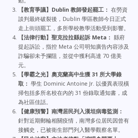
動。
【教育爭議】Dublin 教師發起罷工：
在勞資
談判最終破裂後，Dublin 學區教師今日正式
走上街頭罷工，多所學校教學活動受到影響。
【法律行動】聖克拉拉縣起訴 Meta：
縣府
提起訴訟，指控 Meta 公司明知廣告內容涉及
詐騙卻未予攔阻，並從中獲利高達 70 億美
元。
【學霸之光】奧克蘭高中生獲 31 所大學錄
取：
學生 Dominic Antoine Jr. 以優異表現橫
掃包括多所名校在內的 31 份錄取通知書，成
為社區佳話。
【健康預警】南灣居民列入漢坦病毒監測：
針對近期郵輪相關疫情，南灣多位居民因曾有
接觸史，已被衛生部門列入醫學觀察名單。