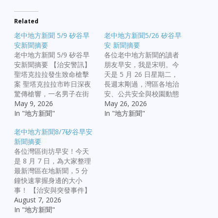
Related
老中地方新聞 5/9 矽谷早
老中地方新聞5/26 矽谷早
安新聞摘要
安 新聞摘要
老中地方新聞 5/9 矽谷早
各位老中地方新聞的讀者
安新聞摘要 【治安警訊】
朋友早安，我是宋明。今
聖塔克拉拉發生致命槍擊
天是 5 月 26 日星期二，
案 聖塔克拉拉市昨日深夜
長週末剛過，灣區各地治
驚傳槍響，一名男子在街
安、公共安全與校園動態
頭遭槍擊身亡。警方目前
May 9, 2026
訊息量極大，出門前花一
May 26, 2026
正調閱監控錄影追蹤嫌疑
In "地方新聞"
分鐘快速掌握完整的 10 條
In "地方新聞"
人，並呼籲附近居民提供
核心要聞： 一、 奧克蘭失
老中地方新聞8/7矽谷早安
線索。 【警匪衝突】奧克
蹤咖啡店老闆社區守夜 奧
新聞摘要
蘭發生警察介入槍擊案 奧
克蘭知名連鎖咖啡店
各位灣區街坊早安！今天
克蘭警方今日凌晨在執行
Farley’s 的聯合老闆 Amy
是 8 月 7 日，為大家整理
任務時與嫌疑人發生交
Hillyard 自 3 月底神祕失蹤
最新灣區在地新聞，5 分
火，引發警察介入槍擊事
至今已滿兩個月。昨晚
鐘快速掌握身邊的大小
件（OIS）。目前現場仍大
（週一）大批親友與社區
事！ 【治安與突發事件】
範圍封鎖調查，相關傷亡
支持者在奧克蘭街頭為她
Oakland｜市中心槍擊案造
August 7, 2026
細節尚待公布。 【政壇對
舉行了守夜活動，呼籲各
成 2 死 5 傷 Oakland 市中
In "地方新聞"
話】加州州長候選人激辯
界持續提供尋人線索。