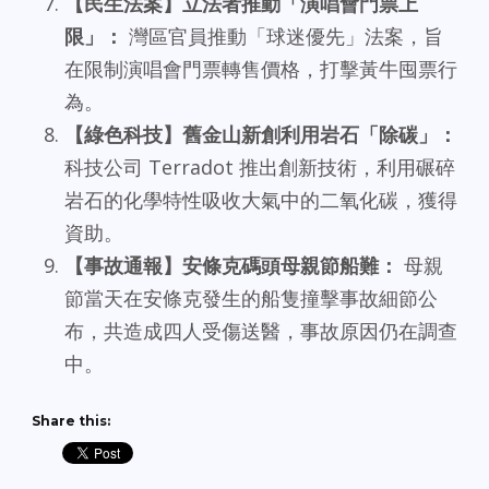
【民生法案】立法者推動「演唱會門票上
限」：
灣區官員推動「球迷優先」法案，旨
在限制演唱會門票轉售價格，打擊黃牛囤票行
為。
【綠色科技】舊金山新創利用岩石「除碳」：
科技公司 Terradot 推出創新技術，利用碾碎
岩石的化學特性吸收大氣中的二氧化碳，獲得
資助。
【事故通報】安條克碼頭母親節船難：
母親
節當天在安條克發生的船隻撞擊事故細節公
布，共造成四人受傷送醫，事故原因仍在調查
中。
Share this: