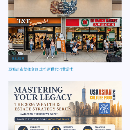
焦點報導
亞裔超市雙雄交鋒 誰符新世代消費需求