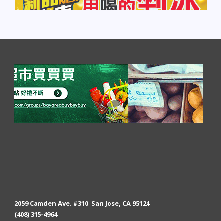
2059 Camden Ave. #310 San Jose, CA 95124
(408) 315-4964