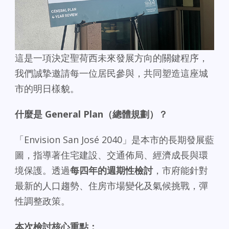
這是一項決定聖荷西未來發展方向的關鍵程序，
我們誠摯邀請每一位居民參與，共同塑造這座城
市的明日樣貌。
什麼是 General Plan
（總體規劃）？
「Envision San José 2040」是本市的長期發展藍
圖，指導著住宅建設、交通佈局、經濟成長與環
境保護。透過
每四年的週期性檢討
，市府能針對
最新的人口趨勢、住房市場變化及氣候挑戰，彈
性調整政策。
本次檢討核心重點：