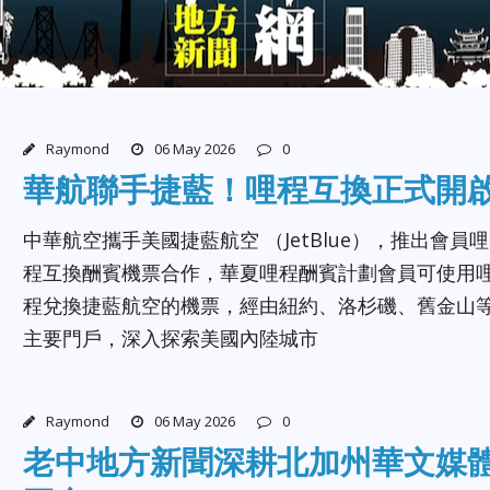
Raymond
06 May 2026
0
華航聯手捷藍！哩程互換正式開
中華航空攜手美國捷藍航空 （JetBlue），推出會員哩
程互換酬賓機票合作，華夏哩程酬賓計劃會員可使用
程兌換捷藍航空的機票，經由紐約、洛杉磯、舊金山
主要門戶，深入探索美國內陸城市
Raymond
06 May 2026
0
老中地方新聞深耕北加州華文媒