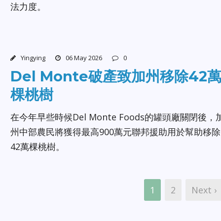
法力度。
Yingying
06 May 2026
0
Del Monte破產致加州移除42
棵桃樹
在今年早些時候Del Monte Foods的罐頭廠關閉後，
州中部農民將獲得最高900萬元聯邦援助用於幫助移除
42萬棵桃樹。
1
2
Next ›