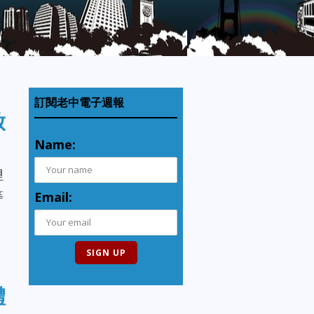
訂閱老中電子週報
啟
Name:
哩
等
Email:
體