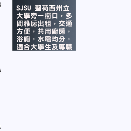
還
最
執