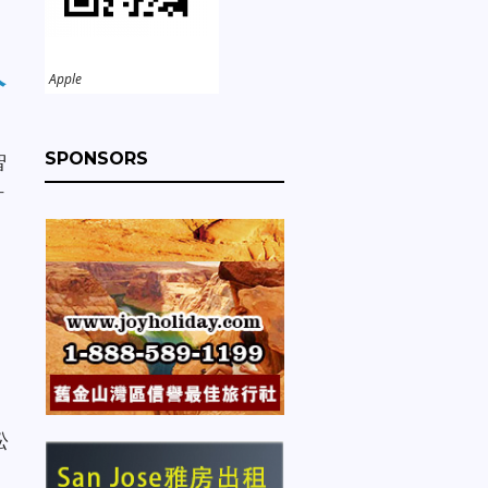
人
Apple
SPONSORS
智
計
和
訟