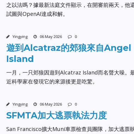
之以法嗎？據最新法庭文件顯示，在開審前兩天，他
試圖與OpenAI達成和解。
Yingying
06 May 2026
0
遊到Alcatraz的郊狼來自Angel
Island
一月，一只郊狼因遊到Alcatraz Island而名聲大噪。
近科學家在發現它的來源後更是吃驚。
Yingying
06 May 2026
0
SFMTA加大逃票執法力度
San Francisco擴大Muni車票檢查員團隊，加大逃票