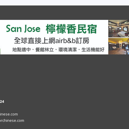
24
inese.com
rchinese.com