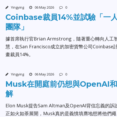
Yingying
06 May 2026
0
Coinbase裁員14%並試驗「一
團隊」
據首席執行官Brian Armstrong，隨著重心轉向人工
慧，在San Francisco成立的加密貨幣公司Coinbase
畫裁員14%。
Yingying
06 May 2026
0
Musk在開庭前仍想與OpenAI
解
Elon Musk提告Sam Altman及OpenAI背信忘義的訴
正如火如荼展開，Musk真的是義憤填膺地想將他們繩