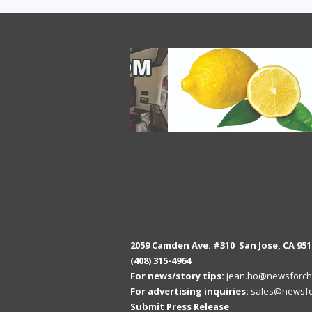
2059 Camden Ave. #310 San Jose, CA 951
(408) 315-4964
For news/story tips:
jean.ho@newsforch
For advertising inquiries:
sales@newsfo
Submit Press Release