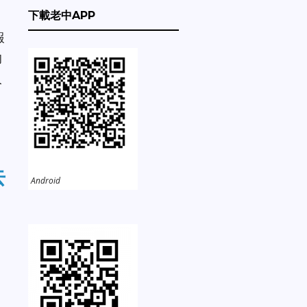
下載老中APP
報
的
人
去
Android