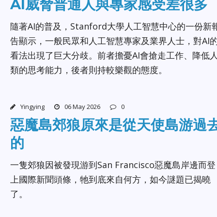
AI威脅普通人與專家感受差很多
隨著AI的普及，Stanford大學人工智慧中心的一份新
告顯示，一般民眾和人工智慧專家及業界人士，對AI
看法出現了巨大分歧。前者擔憂AI會搶走工作、降低
類的思考能力，後者則持較樂觀的態度。
Yingying
06 May 2026
0
惡魔島郊狼原來是從天使島游過
的
一隻郊狼因被發現游到San Francisco惡魔島岸邊而登
上國際新聞頭條，牠到底來自何方，如今謎題已揭曉
了。