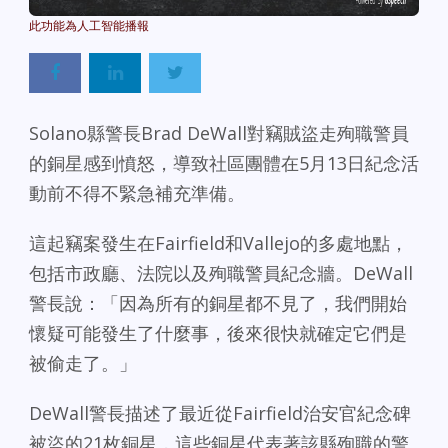
Powered By
GSpeech
Solano縣警長Brad DeWall對竊賊盜走殉職警員
的銅星感到憤怒，導致社區團體在5月13日紀念活
動前不得不緊急補充準備。
這起竊案發生在Fairfield和Vallejo的多處地點，
包括市政廳、法院以及殉職警員紀念牆。DeWall
警長說：「因為所有的銅星都不見了，我們開始
懷疑可能發生了什麼事，後來很快就確定它們是
被偷走了。」
DeWall警長描述了最近從Fairfield治安官紀念碑
被盜的21枚銅星，這些銅星代表著該縣殉職的警