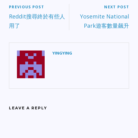
PREVIOUS POST
NEXT POST
Reddit搜尋終於有些人
Yosemite National
用了
Park遊客數量飆升
YINGYING
LEAVE A REPLY