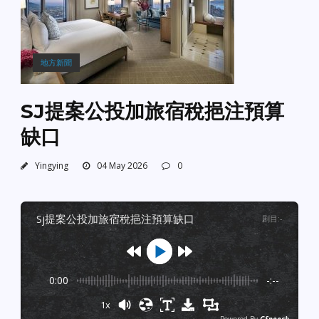
地方新聞
SJ提案公投加旅宿稅挹注預算
缺口
Yingying
04 May 2026
0
sj提案公投加旅宿稅挹注預算缺口
剧目
:
-
0:00
-:--
1x