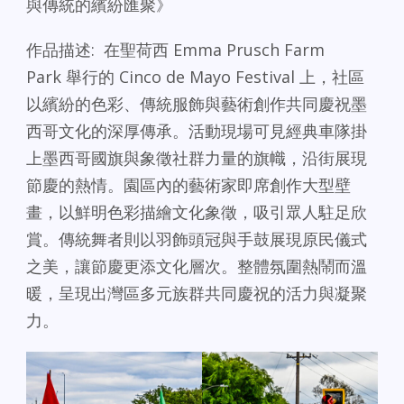
與傳統的繽紛匯聚》
作品描述: 在聖荷西 Emma Prusch Farm
Park 舉行的 Cinco de Mayo Festival 上，社區
以繽紛的色彩、傳統服飾與藝術創作共同慶祝墨
西哥文化的深厚傳承。活動現場可見經典車隊掛
上墨西哥國旗與象徵社群力量的旗幟，沿街展現
節慶的熱情。園區內的藝術家即席創作大型壁
畫，以鮮明色彩描繪文化象徵，吸引眾人駐足欣
賞。傳統舞者則以羽飾頭冠與手鼓展現原民儀式
之美，讓節慶更添文化層次。整體氛圍熱鬧而溫
暖，呈現出灣區多元族群共同慶祝的活力與凝聚
力。