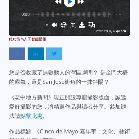
0:00
-:--
1x
Powered By
GSpeech
您是否收藏了無數動人的灣區瞬間？ 是金門大橋
的霧氣，還是San Jose街角的一抹斜陽？
《老中地方新聞》現正開設專屬攝影版面，誠邀
愛好攝影的您，將精選作品與讀者分享。參加辦
法請
點擊此處
。
作品標題: 《Cinco de Mayo 嘉年華：文化、藝術