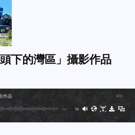
「鏡頭下的灣區」攝影作品
攝影作品
剧目
:
-
-:--
1x
Powered By
GSpeech