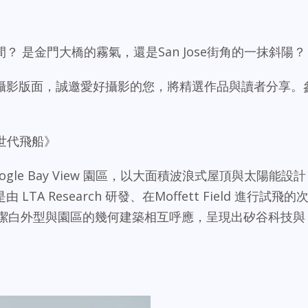
 是金門大橋的霧氣，還是San Jose街角的一抹斜陽？
攝影版面，誠邀愛好攝影的您，將精選作品與讀者分享。
新世代飛船》
gle Bay View 園區，以大面積波浪式屋頂與太陽能設計
A Research 研發、在Moffett Field 進行試飛的
 1。其潔白外型與園區的幾何建築相互呼應，呈現出矽谷科技與