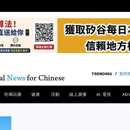
TRENDING
/
鄭學
吃喝玩樂
健康
活動
線上廣播
AI 電視
AD