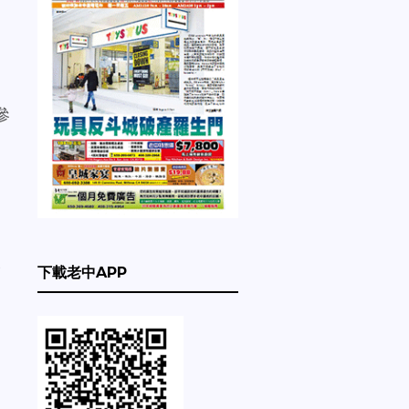
參
次
下載老中APP