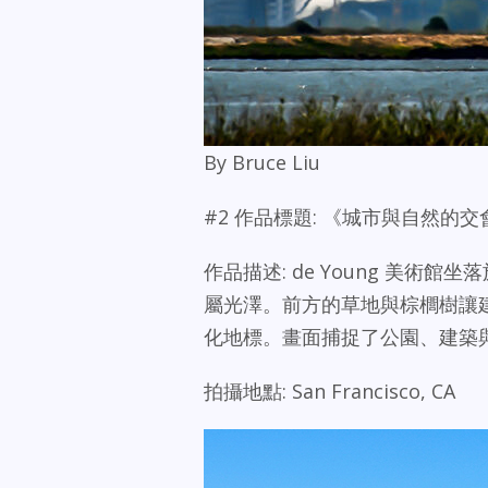
By Bruce Liu
#2 作品標題: 《城市與自然的交會—
作品描述: de Young 美
屬光澤。前方的草地與棕櫚樹讓
化地標。畫面捕捉了公園、建築
拍攝地點: San Francisco, CA