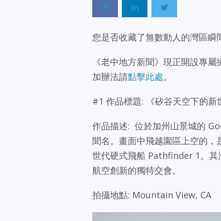
您是否收藏了無數動人的灣區瞬間？
《老中地方新聞》現正開設專屬
加辦法請
點擊此處
。
#1 作品標題: 《矽谷天空下的
作品描述: 位於加州山景城的 Goo
聞名。畫面中飛越園區上空的，是由 LT
世代硬式飛船 Pathfinder
航空創新的獨特交會。
拍攝地點: Mountain View, CA