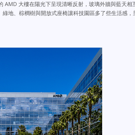
quare 的 AMD 大樓在陽光下呈現清晰反射，玻璃外牆與藍天相
。綠地、棕櫚樹與開放式座椅讓科技園區多了些生活感，