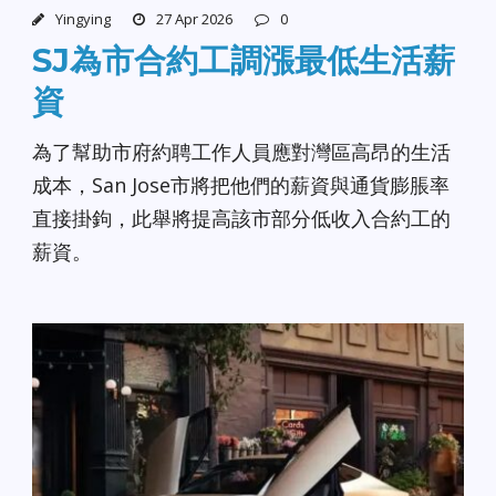
Yingying
27 Apr 2026
0
SJ為市合約工調漲最低生活薪
資
為了幫助市府約聘工作人員應對灣區高昂的生活
成本，San Jose市將把他們的薪資與通貨膨脹率
直接掛鉤，此舉將提高該市部分低收入合約工的
薪資。