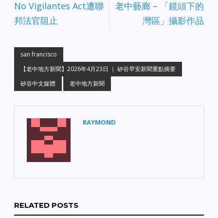
No Vigilantes Act遭聯
老中藝廊 – 「鏡頭下的
設立「娛樂特區」，活化
商圈經濟。 首創項目： 舊
邦法官阻止
灣區」攝影作品
金山將迎來首個專為藝術
家設計的「可負擔住房」
開發案。 教育警報： 奧克
蘭聯合學區面臨嚴峻財務
san francisco
危機，州政府接管陰影再
【老中地方新聞】2026年4月23日 ｜ 矽谷早安新聞重點摘要
現。 【交通意外提醒】 聖
荷西發生一宗令人遺憾的
矽谷中文媒體
老中地方新聞
意外，一歲幼童在公寓車
道遭計程車撞擊不幸離
世，提醒家長務必留意周
邊車況。 祝大家今天平安
RAYMOND
順心！ #老中新聞 #矽谷
早安 #奧克蘭 #聖荷西 #舊
金山 #灣區經濟 #安全第
一
RELATED POSTS