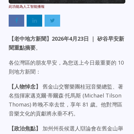
【老中地方新聞】2026年4月23日 ｜ 矽谷早安新
聞重點摘要
。
各位灣區的朋友早安，為您送上今日最重要的 10
則地方新聞：
【人物悼念】
舊金山交響樂團桂冠音樂總監、著
名指揮家邁克爾·蒂爾森·托馬斯 (Michael Tilson
Thomas) 昨晚不幸去世，享年 81 歲。他對灣區
音樂文化的貢獻將永垂不朽。
【政治焦點】
加州州長候選人辯論會在舊金山舉