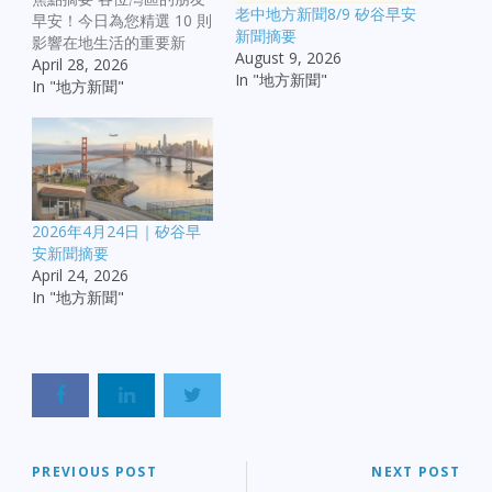
老中地方新聞8/9 矽谷早安
早安！今日為您精選 10 則
新聞摘要
影響在地生活的重要新
August 9, 2026
聞： 【治安與公眾安全】
April 28, 2026
In "地方新聞"
奧克蘭正面發展： 市府慶
In "地方新聞"
祝 2025 年犯罪率下降，
並表示將全力維持此勢
頭。 緊急執法： 奧克蘭警
方擊斃一名持槍威脅居民
的男子；聖荷西發生因家
庭糾紛引發的警匪對峙。
2026年4月24日｜矽谷早
華埠血案： 舊金山華埠發
安新聞摘要
生刺人案，嫌疑人已被控
April 24, 2026
企圖謀殺。 【社會與民
In "地方新聞"
生】 民意調查： 數據顯示
灣區居民對「無家可歸」
議題的焦慮感有明顯下降
趨勢。 經濟警訊： 政策組
織發出預警，柴油價格上
漲將推升物流與民生物
價，大家要有心理準備。
【地方發展與教育】 山景
PREVIOUS POST
NEXT POST
城新動態： 考慮效法鄰市