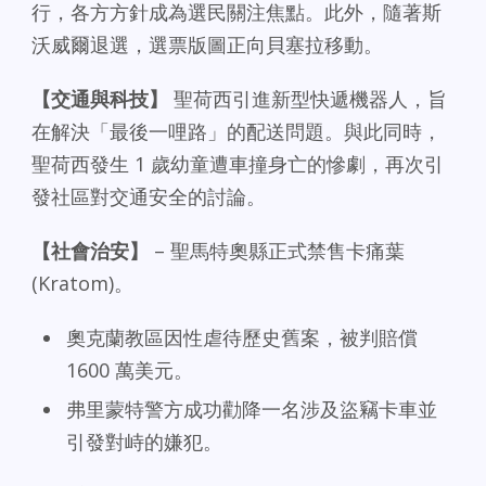
行，各方方針成為選民關注焦點。此外，隨著斯
沃威爾退選，選票版圖正向貝塞拉移動。
【交通與科技】
聖荷西引進新型快遞機器人，旨
在解決「最後一哩路」的配送問題。與此同時，
聖荷西發生 1 歲幼童遭車撞身亡的慘劇，再次引
發社區對交通安全的討論。
【社會治安】
– 聖馬特奧縣正式禁售卡痛葉
(Kratom)。
奧克蘭教區因性虐待歷史舊案，被判賠償
1600 萬美元。
弗里蒙特警方成功勸降一名涉及盜竊卡車並
引發對峙的嫌犯。