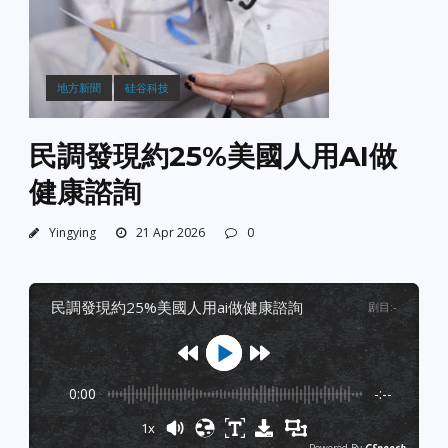
地方新聞
硅谷科技
民調發現約25%美國人用AI做
健康諮詢
Yingying
21 Apr 2026
0
民調發現約25%美國人用ai做健康諮詢
剧目
:
-
0:00
-:--
1x