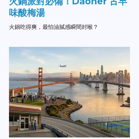
火鍋派對必備！Daoher 古早
味酸梅湯
火鍋吃得爽，最怕油膩感瞬間封喉？