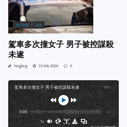
地方新聞
法律
駕車多次撞女子 男子被控謀殺
未遂
Yingying
15 Feb 2026
0
駕車多次撞女子 男子被控謀殺未遂
剧目
:
-
0:00
-:--
1x