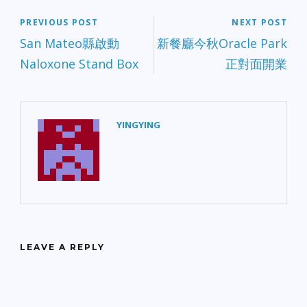
PREVIOUS POST
NEXT POST
San Mateo縣啟動
新餐廳今秋Oracle Park
Naloxone Stand Box
正對面開業
YINGYING
LEAVE A REPLY